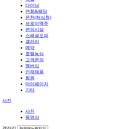
다이닝
연회&웨딩
온천(허심청)
브로이맥주
편의시설
스페셜오퍼
갤러리
예약
호텔농심
고객문의
멤버십
인재채용
회원
마이페이지
기타
사진
사진
동영상
갤러리
하위메뉴펼치기