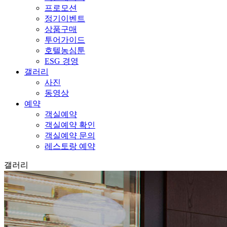
프로모션
정기이벤트
상품구매
투어가이드
호텔농심툰
ESG 경영
갤러리
사진
동영상
예약
객실예약
객실예약 확인
객실예약 문의
레스토랑 예약
갤러리