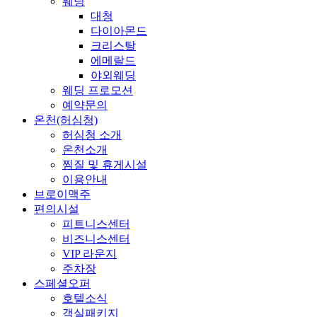
웨딩
대청
다이아몬드
크리스탈
에메랄드
야외웨딩
웨딩 프로모션
예약문의
온천(허심청)
허심청 소개
온천소개
찜질 및 휴게시설
이용안내
브로이맥주
편의시설
피트니스센터
비즈니스센터
VIP 라운지
주차장
스페셜오퍼
호텔소식
객실패키지