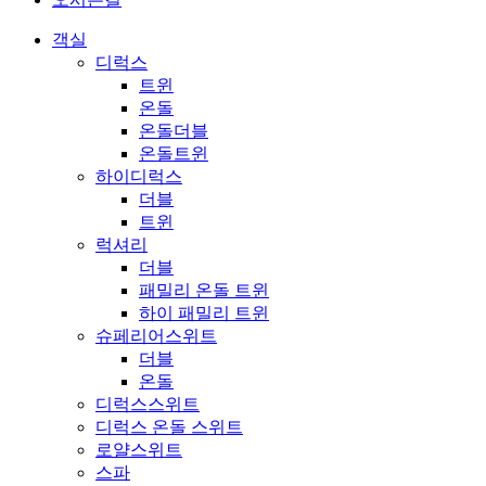
객실
디럭스
트윈
온돌
온돌더블
온돌트윈
하이디럭스
더블
트윈
럭셔리
더블
패밀리 온돌 트윈
하이 패밀리 트윈
슈페리어스위트
더블
온돌
디럭스스위트
디럭스 온돌 스위트
로얄스위트
스파