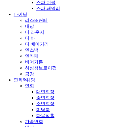
스파 더블
스파 패밀리
다이닝
리스또란떼
내당
더 라운지
더 바
더 베이커리
엔스낵
엔카페
비어가든
허심청브로이펍
금강
연회&웨딩
연회
대연회장
중연회장
소연회장
미팅룸
다목적홀
가족연회