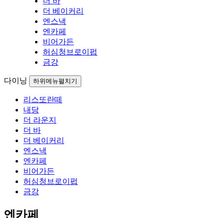
더 바
더 베이커리
엔스낵
엔카페
비어가든
허심청브로이펍
금강
다이닝
하위메뉴펼치기
리스또란떼
내당
더 라운지
더 바
더 베이커리
엔스낵
엔카페
비어가든
허심청브로이펍
금강
엔카페