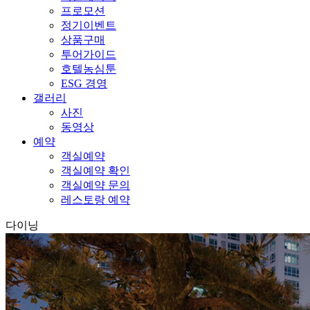
프로모션
정기이벤트
상품구매
투어가이드
호텔농심툰
ESG 경영
갤러리
사진
동영상
예약
객실예약
객실예약 확인
객실예약 문의
레스토랑 예약
다이닝