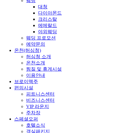
웨딩
대청
다이아몬드
크리스탈
에메랄드
야외웨딩
웨딩 프로모션
예약문의
온천(허심청)
허심청 소개
온천소개
찜질 및 휴게시설
이용안내
브로이맥주
편의시설
피트니스센터
비즈니스센터
VIP 라운지
주차장
스페셜오퍼
호텔소식
객실패키지