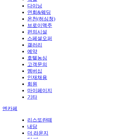
다이닝
연회&웨딩
온천(허심청)
브로이맥주
편의시설
스페셜오퍼
갤러리
예약
호텔농심
고객문의
멤버십
인재채용
회원
마이페이지
기타
엔카페
리스또란떼
내당
더 라운지