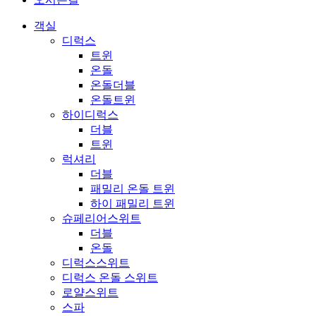
객실
디럭스
트윈
온돌
온돌더블
온돌트윈
하이디럭스
더블
트윈
럭셔리
더블
패밀리 온돌 트윈
하이 패밀리 트윈
슈페리어스위트
더블
온돌
디럭스스위트
디럭스 온돌 스위트
로얄스위트
스파