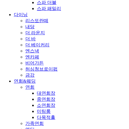
스파 더블
스파 패밀리
다이닝
리스또란떼
내당
더 라운지
더 바
더 베이커리
엔스낵
엔카페
비어가든
허심청브로이펍
금강
연회&웨딩
연회
대연회장
중연회장
소연회장
미팅룸
다목적홀
가족연회