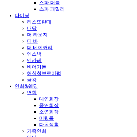
스파 더블
스파 패밀리
다이닝
리스또란떼
내당
더 라운지
더 바
더 베이커리
엔스낵
엔카페
비어가든
허심청브로이펍
금강
연회&웨딩
연회
대연회장
중연회장
소연회장
미팅룸
다목적홀
가족연회