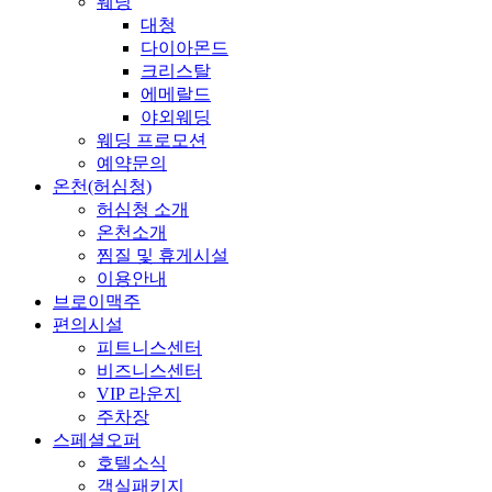
웨딩
대청
다이아몬드
크리스탈
에메랄드
야외웨딩
웨딩 프로모션
예약문의
온천(허심청)
허심청 소개
온천소개
찜질 및 휴게시설
이용안내
브로이맥주
편의시설
피트니스센터
비즈니스센터
VIP 라운지
주차장
스페셜오퍼
호텔소식
객실패키지