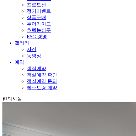
프로모션
정기이벤트
상품구매
투어가이드
호텔농심툰
ESG 경영
갤러리
사진
동영상
예약
객실예약
객실예약 확인
객실예약 문의
레스토랑 예약
편의시설