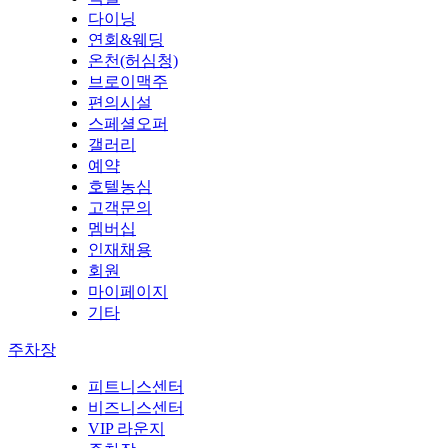
다이닝
연회&웨딩
온천(허심청)
브로이맥주
편의시설
스페셜오퍼
갤러리
예약
호텔농심
고객문의
멤버십
인재채용
회원
마이페이지
기타
주차장
피트니스센터
비즈니스센터
VIP 라운지