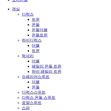
객실
디럭스
트윈
온돌
온돌더블
온돌트윈
하이디럭스
더블
트윈
럭셔리
더블
패밀리 온돌 트윈
하이 패밀리 트윈
슈페리어스위트
더블
온돌
디럭스스위트
디럭스 온돌 스위트
로얄스위트
스파