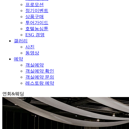
프로모션
정기이벤트
상품구매
투어가이드
호텔농심툰
ESG 경영
갤러리
사진
동영상
예약
객실예약
객실예약 확인
객실예약 문의
레스토랑 예약
연회&웨딩