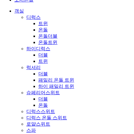
객실
디럭스
트윈
온돌
온돌더블
온돌트윈
하이디럭스
더블
트윈
럭셔리
더블
패밀리 온돌 트윈
하이 패밀리 트윈
슈페리어스위트
더블
온돌
디럭스스위트
디럭스 온돌 스위트
로얄스위트
스파