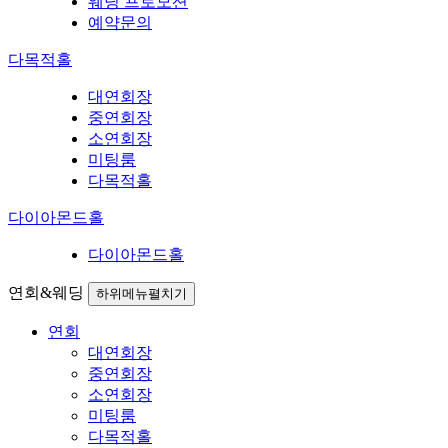
웨딩 프로모션
예약문의
다목적홀
대연회장
중연회장
소연회장
미팅룸
다목적홀
다이아몬드홀
다이아몬드홀
연회&웨딩
하위메뉴펼치기
연회
대연회장
중연회장
소연회장
미팅룸
다목적홀