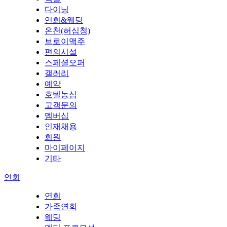
다이닝
연회&웨딩
온천(허심청)
브로이맥주
편의시설
스페셜오퍼
갤러리
예약
호텔농심
고객문의
멤버십
인재채용
회원
마이페이지
기타
연회
연회
가족연회
웨딩