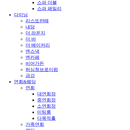
스파 더블
스파 패밀리
다이닝
리스또란떼
내당
더 라운지
더 바
더 베이커리
엔스낵
엔카페
비어가든
허심청브로이펍
금강
연회&웨딩
연회
대연회장
중연회장
소연회장
미팅룸
다목적홀
가족연회