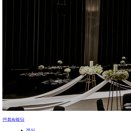
연회&웨딩
객실