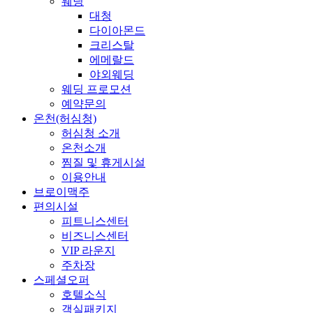
웨딩
대청
다이아몬드
크리스탈
에메랄드
야외웨딩
웨딩 프로모션
예약문의
온천(허심청)
허심청 소개
온천소개
찜질 및 휴게시설
이용안내
브로이맥주
편의시설
피트니스센터
비즈니스센터
VIP 라운지
주차장
스페셜오퍼
호텔소식
객실패키지