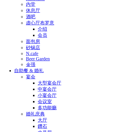
内堂
休息厅
酒吧
虚心厅布罗意
介绍
会员
面包房
砂锅店
N.cafe
Beer Garden
金强
自助餐 & 婚礼
宴会
大型宴会厅
中宴会厅
小宴会厅
会议室
多功能廳
婚礼庆典
大厅
鑽石