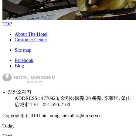
TOP
About The Hotel
Customer Center
Site map
Facebook
Blog
사업장소재지
ADDRESS :
47709
23, 金刚公园路 20 番路, 东莱区, 釜山
広域市
TEL : 051-550-2100
Copyright(c) 2019 hotel nongshim all right reserved
Today