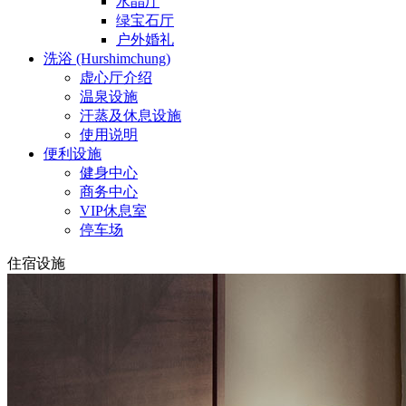
水晶厅
绿宝石厅
户外婚礼
洗浴 (Hurshimchung)
虚心厅介绍
温泉设施
汗蒸及休息设施
使用说明
便利设施
健身中心
商务中心
VIP休息室
停车场
住宿设施