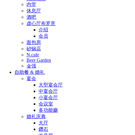
内堂
休息厅
酒吧
虚心厅布罗意
介绍
会员
面包房
砂锅店
N.cafe
Beer Garden
金强
自助餐 & 婚礼
宴会
大型宴会厅
中宴会厅
小宴会厅
会议室
多功能廳
婚礼庆典
大厅
鑽石