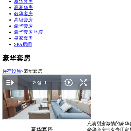
豪华客房
高豪华房
奢华客房
高级套房
豪华套房
豪华套房 地暖
皇家套房
SPA房间
豪华套房
住宿设施
>
豪华套房
充满甜蜜激情的豪华
豪华套房
豪华套房带有专用家