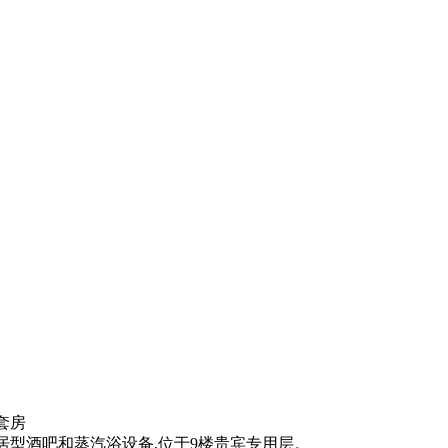
套房
居型酒吧和蒸汽浴设备,位于9楼贵宾专用层。