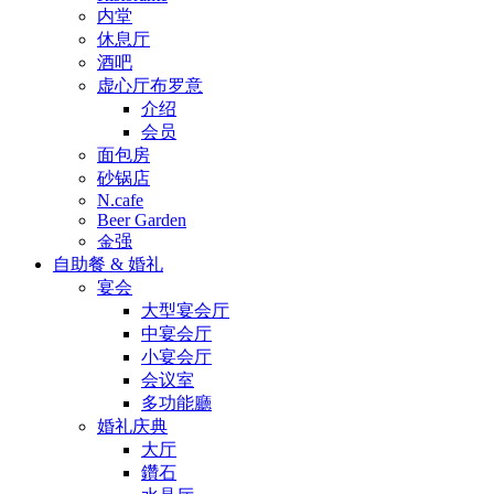
内堂
休息厅
酒吧
虚心厅布罗意
介绍
会员
面包房
砂锅店
N.cafe
Beer Garden
金强
自助餐 & 婚礼
宴会
大型宴会厅
中宴会厅
小宴会厅
会议室
多功能廳
婚礼庆典
大厅
鑽石