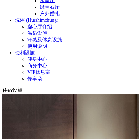
水晶厅
绿宝石厅
户外婚礼
洗浴 (Hurshimchung)
虚心厅介绍
温泉设施
汗蒸及休息设施
使用说明
便利设施
健身中心
商务中心
VIP休息室
停车场
住宿设施