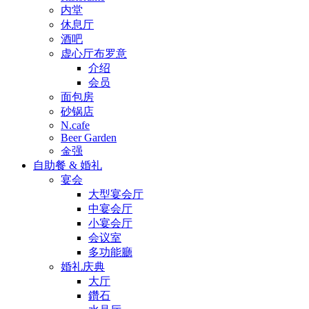
内堂
休息厅
酒吧
虚心厅布罗意
介绍
会员
面包房
砂锅店
N.cafe
Beer Garden
金强
自助餐 & 婚礼
宴会
大型宴会厅
中宴会厅
小宴会厅
会议室
多功能廳
婚礼庆典
大厅
鑽石