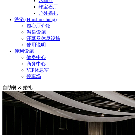
水晶厅
绿宝石厅
户外婚礼
洗浴 (Hurshimchung)
虚心厅介绍
温泉设施
汗蒸及休息设施
使用说明
便利设施
健身中心
商务中心
VIP休息室
停车场
自助餐 & 婚礼