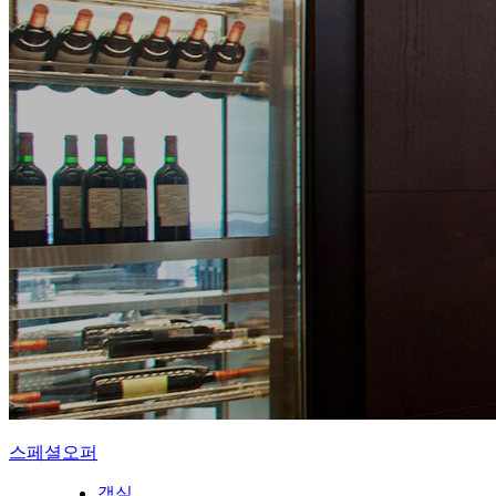
스페셜오퍼
객실