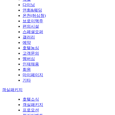
다이닝
연회&웨딩
온천(허심청)
브로이맥주
편의시설
스페셜오퍼
갤러리
예약
호텔농심
고객문의
멤버십
인재채용
회원
마이페이지
기타
객실패키지
호텔소식
객실패키지
프로모션