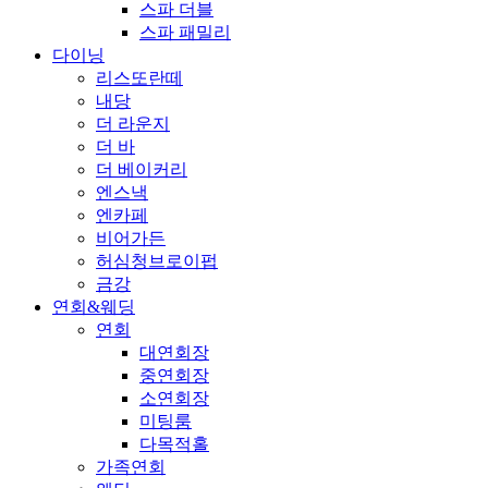
스파 더블
스파 패밀리
다이닝
리스또란떼
내당
더 라운지
더 바
더 베이커리
엔스낵
엔카페
비어가든
허심청브로이펍
금강
연회&웨딩
연회
대연회장
중연회장
소연회장
미팅룸
다목적홀
가족연회