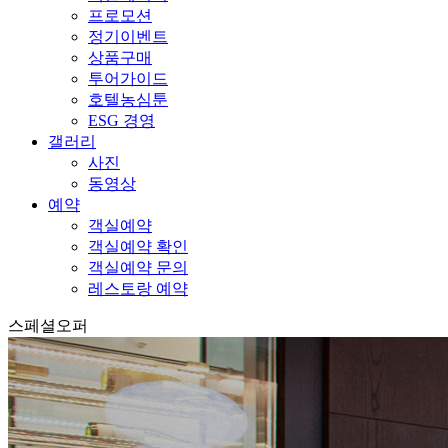
프로모션
정기이벤트
상품구매
투어가이드
호텔농심툰
ESG 경영
갤러리
사진
동영상
예약
객실예약
객실예약 확인
객실예약 문의
레스토랑 예약
스페셜오퍼