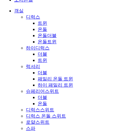
객실
디럭스
트윈
온돌
온돌더블
온돌트윈
하이디럭스
더블
트윈
럭셔리
더블
패밀리 온돌 트윈
하이 패밀리 트윈
슈페리어스위트
더블
온돌
디럭스스위트
디럭스 온돌 스위트
로얄스위트
스파