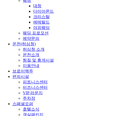
웨딩
대청
다이아몬드
크리스탈
에메랄드
야외웨딩
웨딩 프로모션
예약문의
온천(허심청)
허심청 소개
온천소개
찜질 및 휴게시설
이용안내
브로이맥주
편의시설
피트니스센터
비즈니스센터
VIP 라운지
주차장
스페셜오퍼
호텔소식
객실패키지