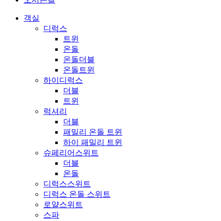
객실
디럭스
트윈
온돌
온돌더블
온돌트윈
하이디럭스
더블
트윈
럭셔리
더블
패밀리 온돌 트윈
하이 패밀리 트윈
슈페리어스위트
더블
온돌
디럭스스위트
디럭스 온돌 스위트
로얄스위트
스파