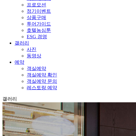
프로모션
정기이벤트
상품구매
투어가이드
호텔농심툰
ESG 경영
갤러리
사진
동영상
예약
객실예약
객실예약 확인
객실예약 문의
레스토랑 예약
갤러리