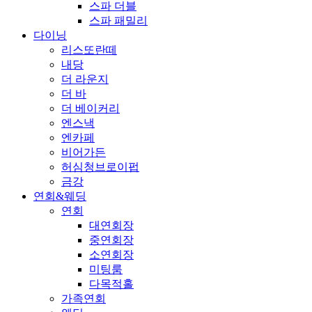
스파 더블
스파 패밀리
다이닝
리스또란떼
내당
더 라운지
더 바
더 베이커리
엔스낵
엔카페
비어가든
허심청브로이펍
금강
연회&웨딩
연회
대연회장
중연회장
소연회장
미팅룸
다목적홀
가족연회