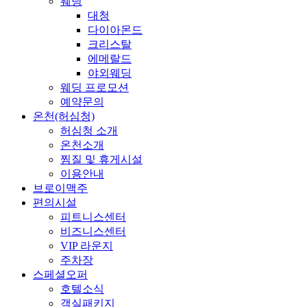
웨딩
대청
다이아몬드
크리스탈
에메랄드
야외웨딩
웨딩 프로모션
예약문의
온천(허심청)
허심청 소개
온천소개
찜질 및 휴게시설
이용안내
브로이맥주
편의시설
피트니스센터
비즈니스센터
VIP 라운지
주차장
스페셜오퍼
호텔소식
객실패키지