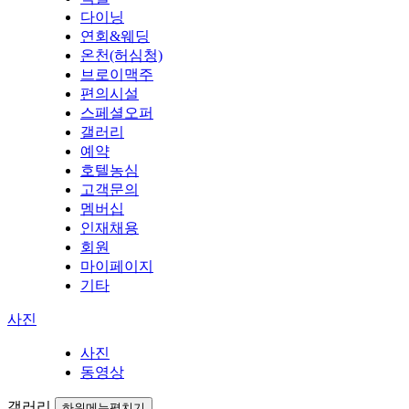
다이닝
연회&웨딩
온천(허심청)
브로이맥주
편의시설
스페셜오퍼
갤러리
예약
호텔농심
고객문의
멤버십
인재채용
회원
마이페이지
기타
사진
사진
동영상
갤러리
하위메뉴펼치기