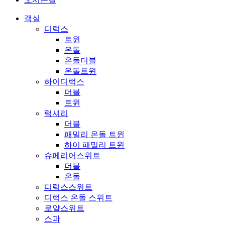
객실
디럭스
트윈
온돌
온돌더블
온돌트윈
하이디럭스
더블
트윈
럭셔리
더블
패밀리 온돌 트윈
하이 패밀리 트윈
슈페리어스위트
더블
온돌
디럭스스위트
디럭스 온돌 스위트
로얄스위트
스파