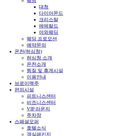
웨딩
대청
다이아몬드
크리스탈
에메랄드
야외웨딩
웨딩 프로모션
예약문의
온천(허심청)
허심청 소개
온천소개
찜질 및 휴게시설
이용안내
브로이맥주
편의시설
피트니스센터
비즈니스센터
VIP 라운지
주차장
스페셜오퍼
호텔소식
객실패키지