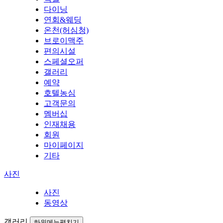
다이닝
연회&웨딩
온천(허심청)
브로이맥주
편의시설
스페셜오퍼
갤러리
예약
호텔농심
고객문의
멤버십
인재채용
회원
마이페이지
기타
사진
사진
동영상
갤러리
하위메뉴펼치기