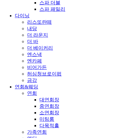
스파 더블
스파 패밀리
다이닝
리스또란떼
내당
더 라운지
더 바
더 베이커리
엔스낵
엔카페
비어가든
허심청브로이펍
금강
연회&웨딩
연회
대연회장
중연회장
소연회장
미팅룸
다목적홀
가족연회