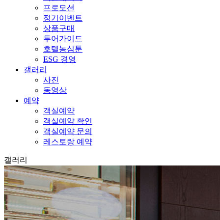
프로모션
정기이벤트
상품구매
투어가이드
호텔농심툰
ESG 경영
갤러리
사진
동영상
예약
객실예약
객실예약 확인
객실예약 문의
레스토랑 예약
갤러리