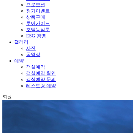
프로모션
정기이벤트
상품구매
투어가이드
호텔농심툰
ESG 경영
갤러리
사진
동영상
예약
객실예약
객실예약 확인
객실예약 문의
레스토랑 예약
회원