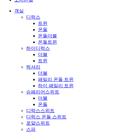
객실
디럭스
트윈
온돌
온돌더블
온돌트윈
하이디럭스
더블
트윈
럭셔리
더블
패밀리 온돌 트윈
하이 패밀리 트윈
슈페리어스위트
더블
온돌
디럭스스위트
디럭스 온돌 스위트
로얄스위트
스파