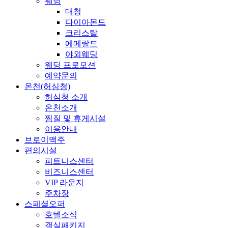
웨딩
대청
다이아몬드
크리스탈
에메랄드
야외웨딩
웨딩 프로모션
예약문의
온천(허심청)
허심청 소개
온천소개
찜질 및 휴게시설
이용안내
브로이맥주
편의시설
피트니스센터
비즈니스센터
VIP 라운지
주차장
스페셜오퍼
호텔소식
객실패키지