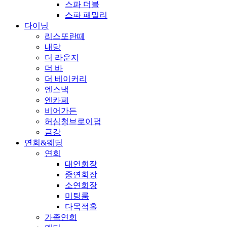
스파 더블
스파 패밀리
다이닝
리스또란떼
내당
더 라운지
더 바
더 베이커리
엔스낵
엔카페
비어가든
허심청브로이펍
금강
연회&웨딩
연회
대연회장
중연회장
소연회장
미팅룸
다목적홀
가족연회