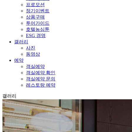
프로모션
정기이벤트
상품구매
투어가이드
호텔농심툰
ESG 경영
갤러리
사진
동영상
예약
객실예약
객실예약 확인
객실예약 문의
레스토랑 예약
갤러리