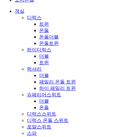
객실
디럭스
트윈
온돌
온돌더블
온돌트윈
하이디럭스
더블
트윈
럭셔리
더블
패밀리 온돌 트윈
하이 패밀리 트윈
슈페리어스위트
더블
온돌
디럭스스위트
디럭스 온돌 스위트
로얄스위트
스파