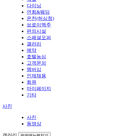
다이닝
연회&웨딩
온천(허심청)
브로이맥주
편의시설
스페셜오퍼
갤러리
예약
호텔농심
고객문의
멤버십
인재채용
회원
마이페이지
기타
사진
사진
동영상
갤러리
하위메뉴펼치기