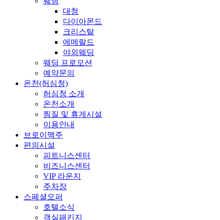
웨딩
대청
다이아몬드
크리스탈
에메랄드
야외웨딩
웨딩 프로모션
예약문의
온천(허심청)
허심청 소개
온천소개
찜질 및 휴게시설
이용안내
브로이맥주
편의시설
피트니스센터
비즈니스센터
VIP 라운지
주차장
스페셜오퍼
호텔소식
객실패키지