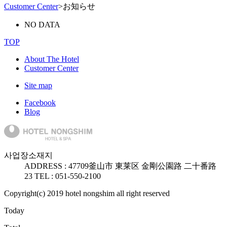
Customer Center
>
お知らせ
NO DATA
TOP
About The Hotel
Customer Center
Site map
Facebook
Blog
사업장소재지
ADDRESS :
47709
釜山市 東莱区 金剛公園路 二十番路
23
TEL : 051-550-2100
Copyright(c) 2019 hotel nongshim all right reserved
Today