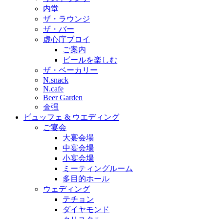
内堂
ザ・ラウンジ
ザ・バー
虚心庁ブロイ
ご案内
ビールを楽しむ
ザ・ベーカリー
N.snack
N.cafe
Beer Garden
金强
ビュッフェ & ウエディング
ご宴会
大宴会場
中宴会場
小宴会場
ミーティングルーム
多目的ホール
ウェディング
テチョン
ダイヤモンド