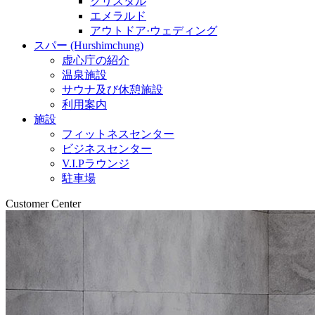
クリスタル
エメラルド
アウトドア·ウェディング
スパー (Hurshimchung)
虚心庁の紹介
温泉施設
サウナ及び休憩施設
利用案内
施設
フィットネスセンター
ビジネスセンター
V.I.Pラウンジ
駐車場
Customer Center