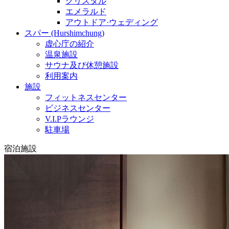
クリスタル
エメラルド
アウトドア·ウェディング
スパー (Hurshimchung)
虚心庁の紹介
温泉施設
サウナ及び休憩施設
利用案内
施設
フィットネスセンター
ビジネスセンター
V.I.Pラウンジ
駐車場
宿泊施設