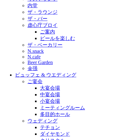
内堂
ザ・ラウンジ
ザ・バー
虚心庁ブロイ
ご案内
ビールを楽しむ
ザ・ベーカリー
N.snack
N.cafe
Beer Garden
金强
ビュッフェ & ウエディング
ご宴会
大宴会場
中宴会場
小宴会場
ミーティングルーム
多目的ホール
ウェディング
テチョン
ダイヤモンド