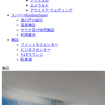
クリスタル
エメラルド
アウトドア·ウェディング
スパー (Hurshimchung)
虚心庁の紹介
温泉施設
サウナ及び休憩施設
利用案内
施設
フィットネスセンター
ビジネスセンター
V.I.Pラウンジ
駐車場
施設