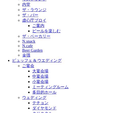
内堂
ザ・ラウンジ
ザ・バー
虚心庁ブロイ
ご案内
ビールを楽しむ
ザ・ベーカリー
N.snack
N.cafe
Beer Garden
金强
ビュッフェ & ウエディング
ご宴会
大宴会場
中宴会場
小宴会場
ミーティングルーム
多目的ホール
ウェディング
テチョン
ダイヤモンド