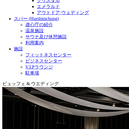
クリスタル
エメラルド
アウトドア·ウェディング
スパー (Hurshimchung)
虚心庁の紹介
温泉施設
サウナ及び休憩施設
利用案内
施設
フィットネスセンター
ビジネスセンター
V.I.Pラウンジ
駐車場
ビュッフェ & ウエディング