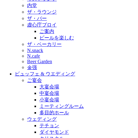
内堂
ザ・ラウンジ
ザ・バー
虚心庁ブロイ
ご案内
ビールを楽しむ
ザ・ベーカリー
N.snack
N.cafe
Beer Garden
金强
ビュッフェ & ウエディング
ご宴会
大宴会場
中宴会場
小宴会場
ミーティングルーム
多目的ホール
ウェディング
テチョン
ダイヤモンド