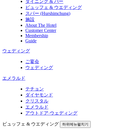
ダイニング & バー
ビュッフェ & ウエディング
スパー (Hurshimchung)
施設
About The Hotel
Customer Center
Membership
Guide
ウェディング
ご宴会
ウェディング
エメラルド
テチョン
ダイヤモンド
クリスタル
エメラルド
アウトドア·ウェディング
ビュッフェ & ウエディング
하위메뉴펼치기