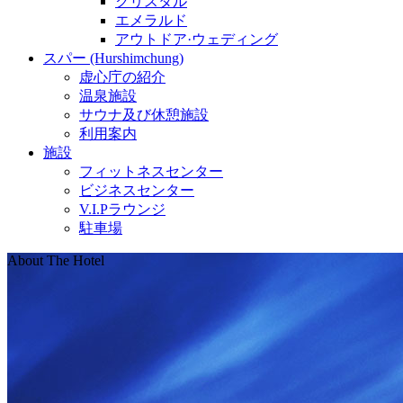
クリスタル
エメラルド
アウトドア·ウェディング
スパー (Hurshimchung)
虚心庁の紹介
温泉施設
サウナ及び休憩施設
利用案内
施設
フィットネスセンター
ビジネスセンター
V.I.Pラウンジ
駐車場
About The Hotel