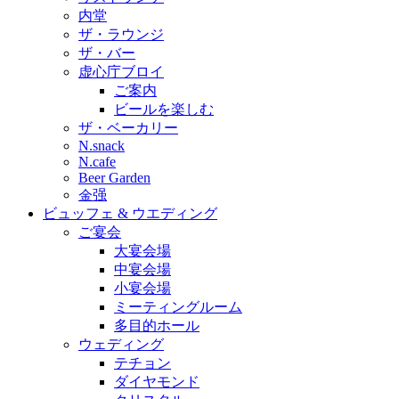
内堂
ザ・ラウンジ
ザ・バー
虚心庁ブロイ
ご案内
ビールを楽しむ
ザ・ベーカリー
N.snack
N.cafe
Beer Garden
金强
ビュッフェ & ウエディング
ご宴会
大宴会場
中宴会場
小宴会場
ミーティングルーム
多目的ホール
ウェディング
テチョン
ダイヤモンド