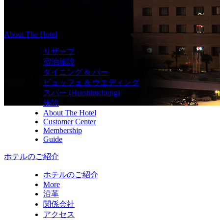
About The Hotel
リザーブ
宿泊施設
ダイニング & バー
ビュッフェ & ウエディング
スパー (Hurshimchung)
施設
About The Hotel
Customer Center
Membership
Guide
ホテルのご紹介
ホテルのご紹介
More
沿革
関係会社
アクセス