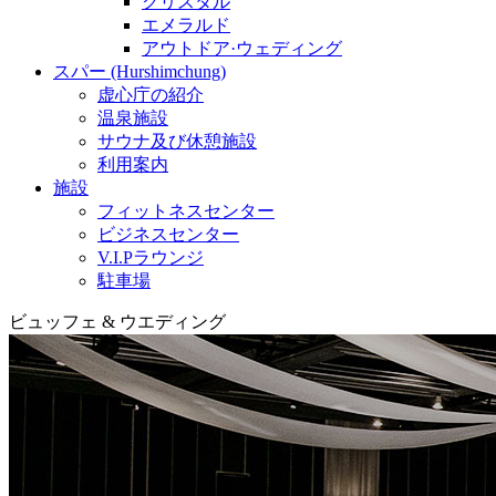
クリスタル
エメラルド
アウトドア·ウェディング
スパー (Hurshimchung)
虚心庁の紹介
温泉施設
サウナ及び休憩施設
利用案内
施設
フィットネスセンター
ビジネスセンター
V.I.Pラウンジ
駐車場
ビュッフェ & ウエディング