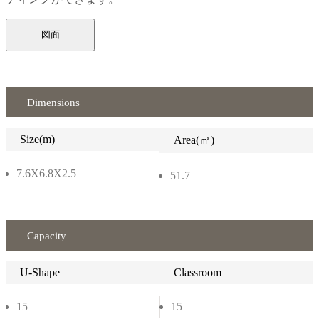
図面
Dimensions
Size(m)
Area(㎡)
7.6X6.8X2.5
51.7
Capacity
U-Shape
Classroom
15
15