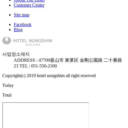
Customer Center
Site map
Facebook
Blog
사업장소재지
ADDRESS :
47709
釜山市 東莱区 金剛公園路 二十番路
23
TEL : 051-550-2100
Copyright(c) 2019 hotel nongshim all right reserved
Today
Total