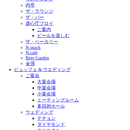
内堂
ザ・ラウンジ
ザ・バー
虚心庁ブロイ
ご案内
ビールを楽しむ
ザ・ベーカリー
N.snack
N.cafe
Beer Garden
金强
ビュッフェ & ウエディング
ご宴会
大宴会場
中宴会場
小宴会場
ミーティングルーム
多目的ホール
ウェディング
テチョン
ダイヤモンド