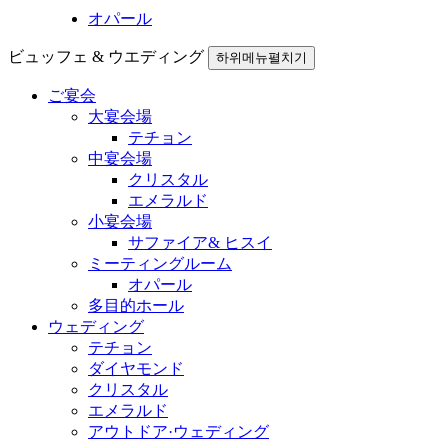
オパール
ビュッフェ & ウエディング
하위메뉴펼치기
ご宴会
大宴会場
テチョン
中宴会場
クリスタル
エメラルド
小宴会場
サファイア& ヒスイ
ミーティングルーム
オパール
多目的ホール
ウェディング
テチョン
ダイヤモンド
クリスタル
エメラルド
アウトドア·ウェディング