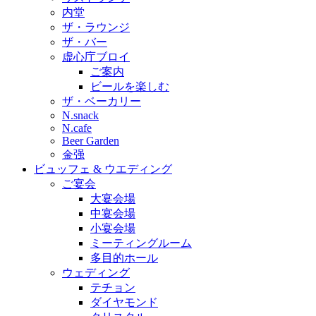
内堂
ザ・ラウンジ
ザ・バー
虚心庁ブロイ
ご案内
ビールを楽しむ
ザ・ベーカリー
N.snack
N.cafe
Beer Garden
金强
ビュッフェ & ウエディング
ご宴会
大宴会場
中宴会場
小宴会場
ミーティングルーム
多目的ホール
ウェディング
テチョン
ダイヤモンド