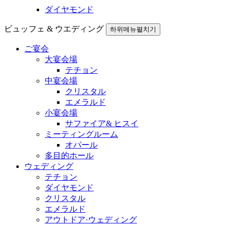
ダイヤモンド
ビュッフェ & ウエディング
하위메뉴펼치기
ご宴会
大宴会場
テチョン
中宴会場
クリスタル
エメラルド
小宴会場
サファイア& ヒスイ
ミーティングルーム
オパール
多目的ホール
ウェディング
テチョン
ダイヤモンド
クリスタル
エメラルド
アウトドア·ウェディング