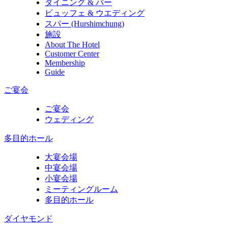
ダイニング & バー
ビュッフェ & ウエディング
スパー (Hurshimchung)
施設
About The Hotel
Customer Center
Membership
Guide
ご宴会
ご宴会
ウェディング
多目的ホール
大宴会場
中宴会場
小宴会場
ミーティングルーム
多目的ホール
ダイヤモンド