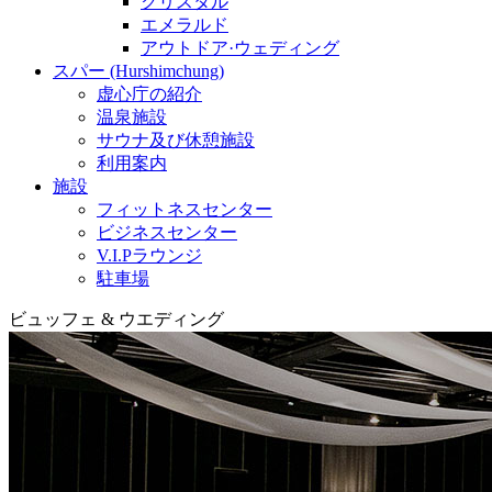
クリスタル
エメラルド
アウトドア·ウェディング
スパー (Hurshimchung)
虚心庁の紹介
温泉施設
サウナ及び休憩施設
利用案内
施設
フィットネスセンター
ビジネスセンター
V.I.Pラウンジ
駐車場
ビュッフェ & ウエディング