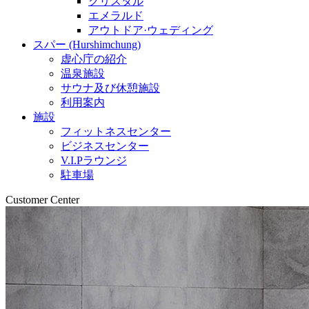
クリスタル
エメラルド
アウトドア·ウェディング
スパー (Hurshimchung)
虚心庁の紹介
温泉施設
サウナ及び休憩施設
利用案内
施設
フィットネスセンター
ビジネスセンター
V.I.Pラウンジ
駐車場
Customer Center