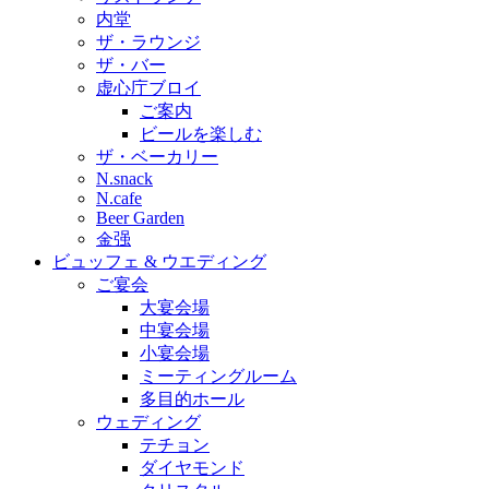
内堂
ザ・ラウンジ
ザ・バー
虚心庁ブロイ
ご案内
ビールを楽しむ
ザ・ベーカリー
N.snack
N.cafe
Beer Garden
金强
ビュッフェ & ウエディング
ご宴会
大宴会場
中宴会場
小宴会場
ミーティングルーム
多目的ホール
ウェディング
テチョン
ダイヤモンド