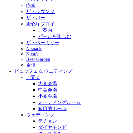
内堂
ザ・ラウンジ
ザ・バー
虚心庁ブロイ
ご案内
ビールを楽しむ
ザ・ベーカリー
N.snack
N.cafe
Beer Garden
金强
ビュッフェ & ウエディング
ご宴会
大宴会場
中宴会場
小宴会場
ミーティングルーム
多目的ホール
ウェディング
テチョン
ダイヤモンド