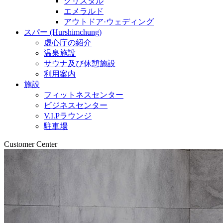
クリスタル
エメラルド
アウトドア·ウェディング
スパー (Hurshimchung)
虚心庁の紹介
温泉施設
サウナ及び休憩施設
利用案内
施設
フィットネスセンター
ビジネスセンター
V.I.Pラウンジ
駐車場
Customer Center