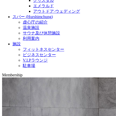
クリスタル
エメラルド
アウトドア·ウェディング
スパー (Hurshimchung)
虚心庁の紹介
温泉施設
サウナ及び休憩施設
利用案内
施設
フィットネスセンター
ビジネスセンター
V.I.Pラウンジ
駐車場
Membership