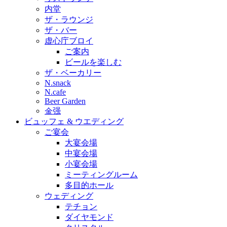
内堂
ザ・ラウンジ
ザ・バー
虚心庁ブロイ
ご案内
ビールを楽しむ
ザ・ベーカリー
N.snack
N.cafe
Beer Garden
金强
ビュッフェ & ウエディング
ご宴会
大宴会場
中宴会場
小宴会場
ミーティングルーム
多目的ホール
ウェディング
テチョン
ダイヤモンド