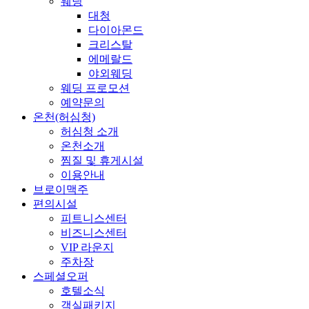
웨딩
대청
다이아몬드
크리스탈
에메랄드
야외웨딩
웨딩 프로모션
예약문의
온천(허심청)
허심청 소개
온천소개
찜질 및 휴게시설
이용안내
브로이맥주
편의시설
피트니스센터
비즈니스센터
VIP 라운지
주차장
스페셜오퍼
호텔소식
객실패키지