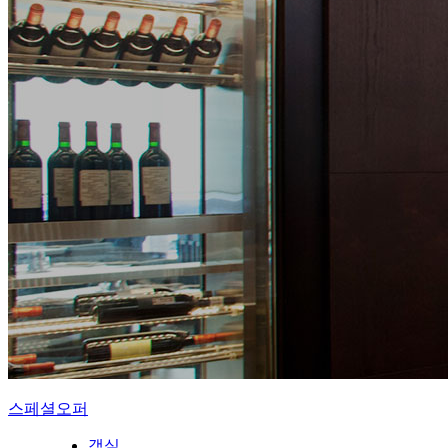
스페셜오퍼
객실