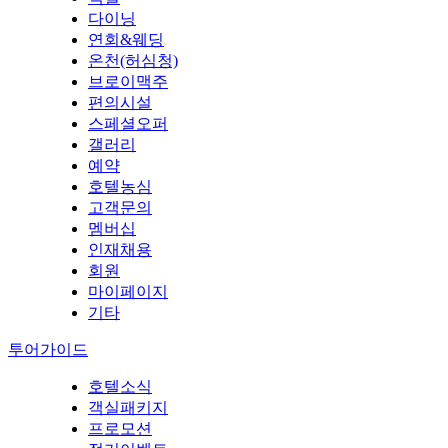
다이닝
연회&웨딩
온천(허심청)
브로이맥주
편의시설
스페셜오퍼
갤러리
예약
호텔농심
고객문의
멤버십
인재채용
회원
마이페이지
기타
투어가이드
호텔소식
객실패키지
프로모션