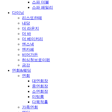
스파 더블
스파 패밀리
다이닝
리스또란떼
내당
더 라운지
더 바
더 베이커리
엔스낵
엔카페
비어가든
허심청브로이펍
금강
연회&웨딩
연회
대연회장
중연회장
소연회장
미팅룸
다목적홀
가족연회