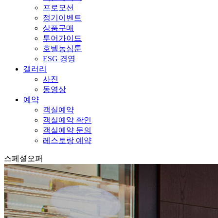
프로모션
정기이벤트
상품구매
투어가이드
호텔농심툰
ESG 경영
갤러리
사진
동영상
예약
객실예약
객실예약 확인
객실예약 문의
레스토랑 예약
스페셜오퍼