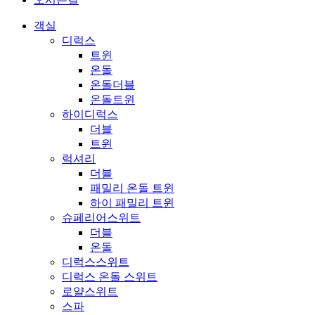
객실
디럭스
트윈
온돌
온돌더블
온돌트윈
하이디럭스
더블
트윈
럭셔리
더블
패밀리 온돌 트윈
하이 패밀리 트윈
슈페리어스위트
더블
온돌
디럭스스위트
디럭스 온돌 스위트
로얄스위트
스파