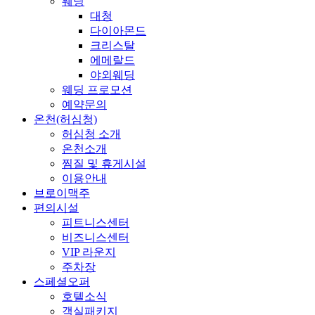
웨딩
대청
다이아몬드
크리스탈
에메랄드
야외웨딩
웨딩 프로모션
예약문의
온천(허심청)
허심청 소개
온천소개
찜질 및 휴게시설
이용안내
브로이맥주
편의시설
피트니스센터
비즈니스센터
VIP 라운지
주차장
스페셜오퍼
호텔소식
객실패키지