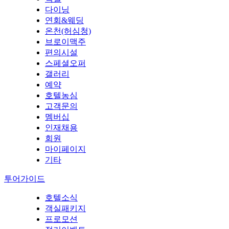
다이닝
연회&웨딩
온천(허심청)
브로이맥주
편의시설
스페셜오퍼
갤러리
예약
호텔농심
고객문의
멤버십
인재채용
회원
마이페이지
기타
투어가이드
호텔소식
객실패키지
프로모션