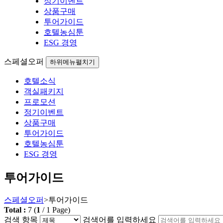
정기이벤트
상품구매
투어가이드
호텔농심툰
ESG 경영
스페셜오퍼
하위메뉴펼치기
호텔소식
객실패키지
프로모션
정기이벤트
상품구매
투어가이드
호텔농심툰
ESG 경영
투어가이드
스페셜오퍼
>
투어가이드
Total :
7
(
1
/
1
Page)
검색 항목
검색어를 입력하세요