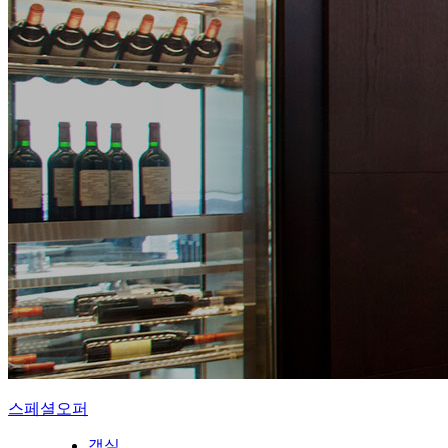
스페셜오퍼
객실