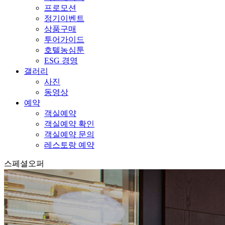
프로모션
정기이벤트
상품구매
투어가이드
호텔농심툰
ESG 경영
갤러리
사진
동영상
예약
객실예약
객실예약 확인
객실예약 문의
레스토랑 예약
스페셜오퍼