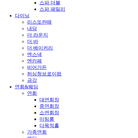
스파 더블
스파 패밀리
다이닝
리스또란떼
내당
더 라운지
더 바
더 베이커리
엔스낵
엔카페
비어가든
허심청브로이펍
금강
연회&웨딩
연회
대연회장
중연회장
소연회장
미팅룸
다목적홀
가족연회