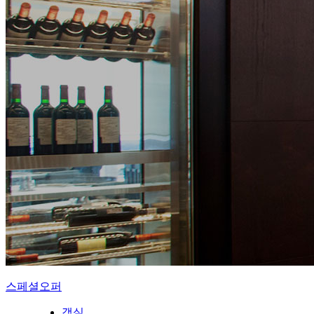
스페셜오퍼
객실