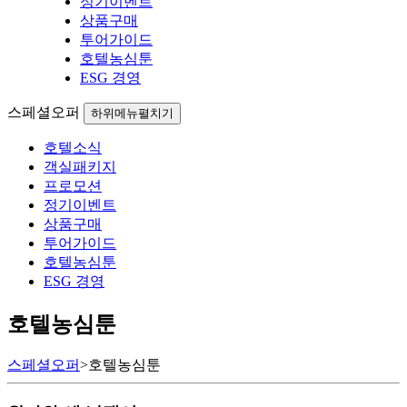
정기이벤트
상품구매
투어가이드
호텔농심툰
ESG 경영
스페셜오퍼
하위메뉴펼치기
호텔소식
객실패키지
프로모션
정기이벤트
상품구매
투어가이드
호텔농심툰
ESG 경영
호텔농심툰
스페셜오퍼
>
호텔농심툰