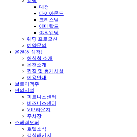
웨딩
대청
다이아몬드
크리스탈
에메랄드
야외웨딩
웨딩 프로모션
예약문의
온천(허심청)
허심청 소개
온천소개
찜질 및 휴게시설
이용안내
브로이맥주
편의시설
피트니스센터
비즈니스센터
VIP 라운지
주차장
스페셜오퍼
호텔소식
객실패키지