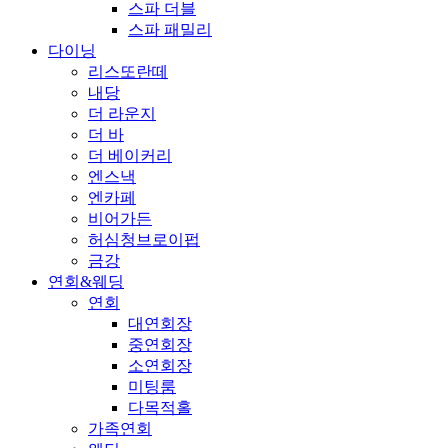
스파 더블
스파 패밀리
다이닝
리스또란떼
내당
더 라운지
더 바
더 베이커리
엔스낵
엔카페
비어가든
허심청브로이펍
금강
연회&웨딩
연회
대연회장
중연회장
소연회장
미팅룸
다목적홀
가족연회