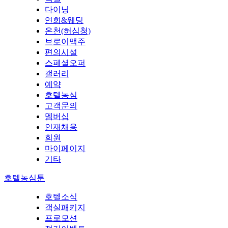
다이닝
연회&웨딩
온천(허심청)
브로이맥주
편의시설
스페셜오퍼
갤러리
예약
호텔농심
고객문의
멤버십
인재채용
회원
마이페이지
기타
호텔농심툰
호텔소식
객실패키지
프로모션