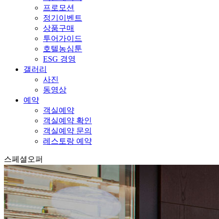
프로모션
정기이벤트
상품구매
투어가이드
호텔농심툰
ESG 경영
갤러리
사진
동영상
예약
객실예약
객실예약 확인
객실예약 문의
레스토랑 예약
스페셜오퍼