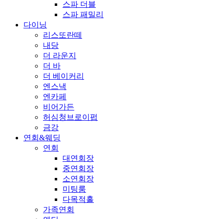
스파 더블
스파 패밀리
다이닝
리스또란떼
내당
더 라운지
더 바
더 베이커리
엔스낵
엔카페
비어가든
허심청브로이펍
금강
연회&웨딩
연회
대연회장
중연회장
소연회장
미팅룸
다목적홀
가족연회