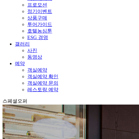
프로모션
정기이벤트
상품구매
투어가이드
호텔농심툰
ESG 경영
갤러리
사진
동영상
예약
객실예약
객실예약 확인
객실예약 문의
레스토랑 예약
스페셜오퍼