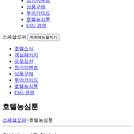
정기이벤트
상품구매
투어가이드
호텔농심툰
ESG 경영
스페셜오퍼
하위메뉴펼치기
호텔소식
객실패키지
프로모션
정기이벤트
상품구매
투어가이드
호텔농심툰
ESG 경영
호텔농심툰
스페셜오퍼
>
호텔농심툰