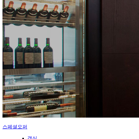
스페셜오퍼
객실