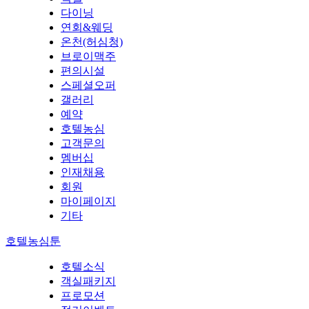
다이닝
연회&웨딩
온천(허심청)
브로이맥주
편의시설
스페셜오퍼
갤러리
예약
호텔농심
고객문의
멤버십
인재채용
회원
마이페이지
기타
호텔농심툰
호텔소식
객실패키지
프로모션