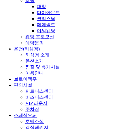
웨딩
대청
다이아몬드
크리스탈
에메랄드
야외웨딩
웨딩 프로모션
예약문의
온천(허심청)
허심청 소개
온천소개
찜질 및 휴게시설
이용안내
브로이맥주
편의시설
피트니스센터
비즈니스센터
VIP 라운지
주차장
스페셜오퍼
호텔소식
객실패키지