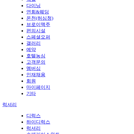
다이닝
연회&웨딩
온천(허심청)
브로이맥주
편의시설
스페셜오퍼
갤러리
예약
호텔농심
고객문의
멤버십
인재채용
회원
마이페이지
기타
럭셔리
디럭스
하이디럭스
럭셔리