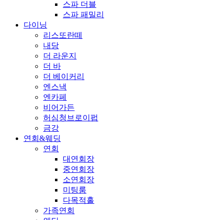
스파 더블
스파 패밀리
다이닝
리스또란떼
내당
더 라운지
더 바
더 베이커리
엔스낵
엔카페
비어가든
허심청브로이펍
금강
연회&웨딩
연회
대연회장
중연회장
소연회장
미팅룸
다목적홀
가족연회