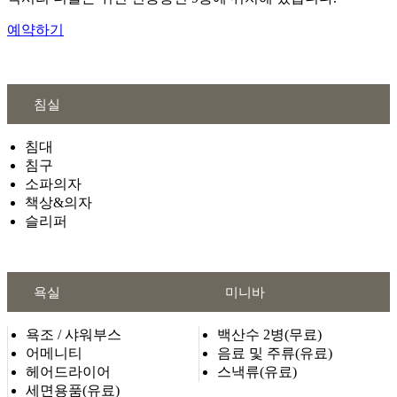
예약하기
침실
침대
침구
소파의자
책상&의자
슬리퍼
욕실
미니바
욕조 / 샤워부스
백산수 2병(무료)
어메니티
음료 및 주류(유료)
헤어드라이어
스낵류(유료)
세면용품(유료)