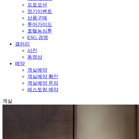
프로모션
정기이벤트
상품구매
투어가이드
호텔농심툰
ESG 경영
갤러리
사진
동영상
예약
객실예약
객실예약 확인
객실예약 문의
레스토랑 예약
객실