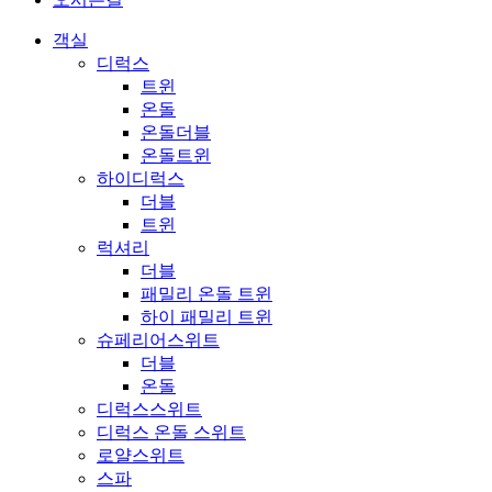
객실
디럭스
트윈
온돌
온돌더블
온돌트윈
하이디럭스
더블
트윈
럭셔리
더블
패밀리 온돌 트윈
하이 패밀리 트윈
슈페리어스위트
더블
온돌
디럭스스위트
디럭스 온돌 스위트
로얄스위트
스파