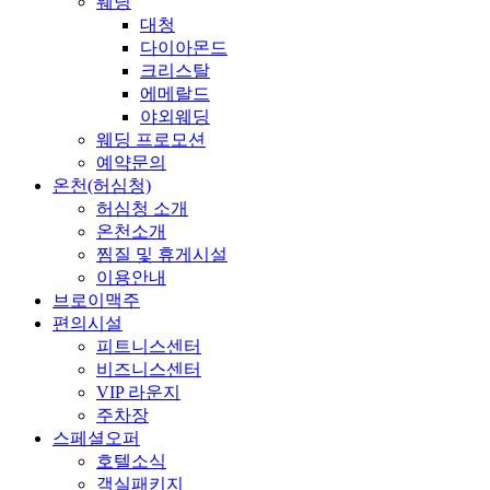
웨딩
대청
다이아몬드
크리스탈
에메랄드
야외웨딩
웨딩 프로모션
예약문의
온천(허심청)
허심청 소개
온천소개
찜질 및 휴게시설
이용안내
브로이맥주
편의시설
피트니스센터
비즈니스센터
VIP 라운지
주차장
스페셜오퍼
호텔소식
객실패키지