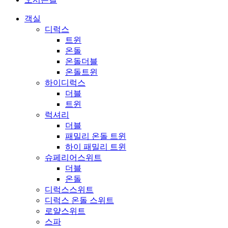
객실
디럭스
트윈
온돌
온돌더블
온돌트윈
하이디럭스
더블
트윈
럭셔리
더블
패밀리 온돌 트윈
하이 패밀리 트윈
슈페리어스위트
더블
온돌
디럭스스위트
디럭스 온돌 스위트
로얄스위트
스파