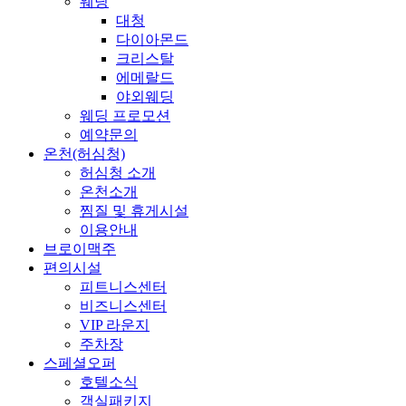
웨딩
대청
다이아몬드
크리스탈
에메랄드
야외웨딩
웨딩 프로모션
예약문의
온천(허심청)
허심청 소개
온천소개
찜질 및 휴게시설
이용안내
브로이맥주
편의시설
피트니스센터
비즈니스센터
VIP 라운지
주차장
스페셜오퍼
호텔소식
객실패키지