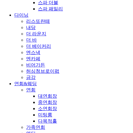
스파 더블
스파 패밀리
다이닝
리스또란떼
내당
더 라운지
더 바
더 베이커리
엔스낵
엔카페
비어가든
허심청브로이펍
금강
연회&웨딩
연회
대연회장
중연회장
소연회장
미팅룸
다목적홀
가족연회