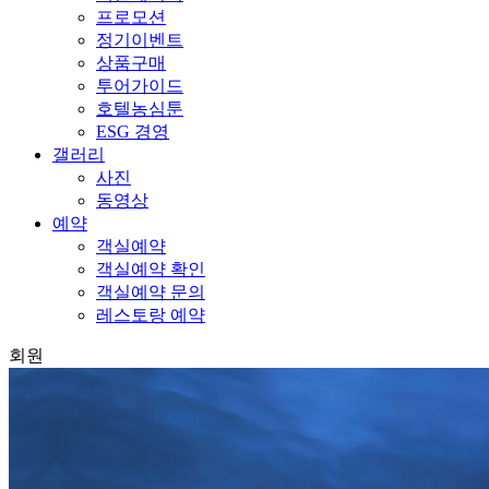
프로모션
정기이벤트
상품구매
투어가이드
호텔농심툰
ESG 경영
갤러리
사진
동영상
예약
객실예약
객실예약 확인
객실예약 문의
레스토랑 예약
회원