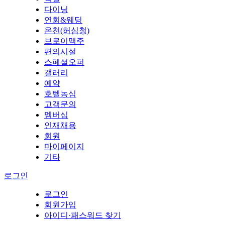
다이닝
연회&웨딩
온천(허심청)
브로이맥주
편의시설
스페셜오퍼
갤러리
예약
호텔농심
고객문의
멤버십
인재채용
회원
마이페이지
기타
로그인
로그인
회원가입
아이디·패스워드 찾기