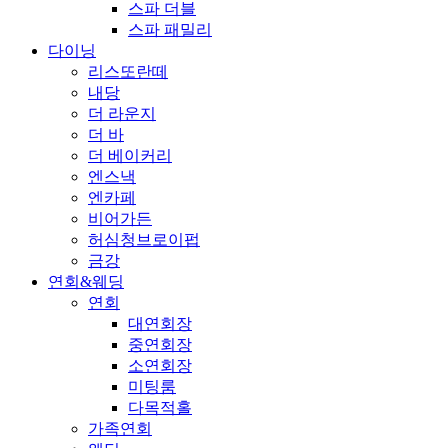
스파 더블
스파 패밀리
다이닝
리스또란떼
내당
더 라운지
더 바
더 베이커리
엔스낵
엔카페
비어가든
허심청브로이펍
금강
연회&웨딩
연회
대연회장
중연회장
소연회장
미팅룸
다목적홀
가족연회