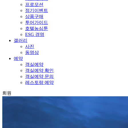
프로모션
정기이벤트
상품구매
투어가이드
호텔농심툰
ESG 경영
갤러리
사진
동영상
예약
객실예약
객실예약 확인
객실예약 문의
레스토랑 예약
회원