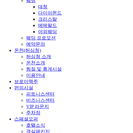
웨딩
대청
다이아몬드
크리스탈
에메랄드
야외웨딩
웨딩 프로모션
예약문의
온천(허심청)
허심청 소개
온천소개
찜질 및 휴게시설
이용안내
브로이맥주
편의시설
피트니스센터
비즈니스센터
VIP 라운지
주차장
스페셜오퍼
호텔소식
객실패키지