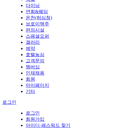
다이닝
연회&웨딩
온천(허심청)
브로이맥주
편의시설
스페셜오퍼
갤러리
예약
호텔농심
고객문의
멤버십
인재채용
회원
마이페이지
기타
로그인
로그인
회원가입
아이디·패스워드 찾기