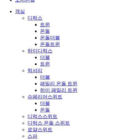
객실
디럭스
트윈
온돌
온돌더블
온돌트윈
하이디럭스
더블
트윈
럭셔리
더블
패밀리 온돌 트윈
하이 패밀리 트윈
슈페리어스위트
더블
온돌
디럭스스위트
디럭스 온돌 스위트
로얄스위트
스파