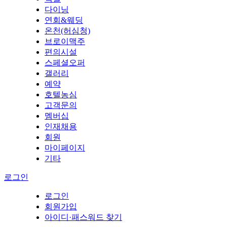
다이닝
연회&웨딩
온천(허심청)
브로이맥주
편의시설
스페셜오퍼
갤러리
예약
호텔농심
고객문의
멤버십
인재채용
회원
마이페이지
기타
로그인
로그인
회원가입
아이디·패스워드 찾기