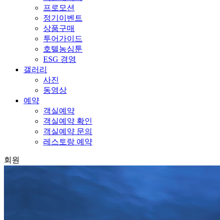
프로모션
정기이벤트
상품구매
투어가이드
호텔농심툰
ESG 경영
갤러리
사진
동영상
예약
객실예약
객실예약 확인
객실예약 문의
레스토랑 예약
회원