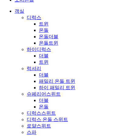
객실
디럭스
트윈
온돌
온돌더블
온돌트윈
하이디럭스
더블
트윈
럭셔리
더블
패밀리 온돌 트윈
하이 패밀리 트윈
슈페리어스위트
더블
온돌
디럭스스위트
디럭스 온돌 스위트
로얄스위트
스파