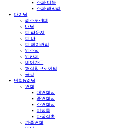
스파 더블
스파 패밀리
다이닝
리스또란떼
내당
더 라운지
더 바
더 베이커리
엔스낵
엔카페
비어가든
허심청브로이펍
금강
연회&웨딩
연회
대연회장
중연회장
소연회장
미팅룸
다목적홀
가족연회