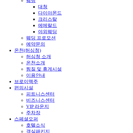
웨딩
대청
다이아몬드
크리스탈
에메랄드
야외웨딩
웨딩 프로모션
예약문의
온천(허심청)
허심청 소개
온천소개
찜질 및 휴게시설
이용안내
브로이맥주
편의시설
피트니스센터
비즈니스센터
VIP 라운지
주차장
스페셜오퍼
호텔소식
객실패키지