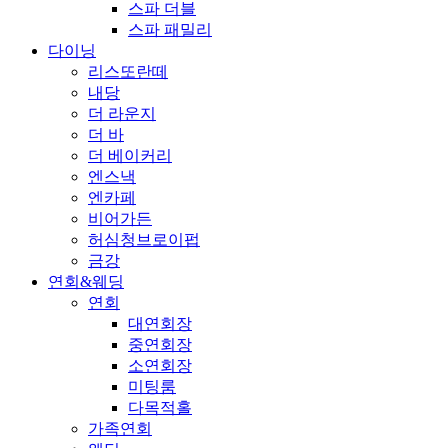
스파 더블
스파 패밀리
다이닝
리스또란떼
내당
더 라운지
더 바
더 베이커리
엔스낵
엔카페
비어가든
허심청브로이펍
금강
연회&웨딩
연회
대연회장
중연회장
소연회장
미팅룸
다목적홀
가족연회