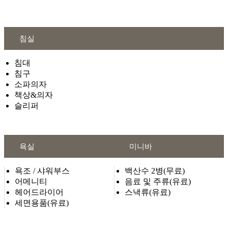
침실
침대
침구
소파의자
책상&의자
슬리퍼
욕실
미니바
욕조 / 샤워부스
백산수 2병(무료)
어메니티
음료 및 주류(유료)
헤어드라이어
스낵류(유료)
세면용품(유료)