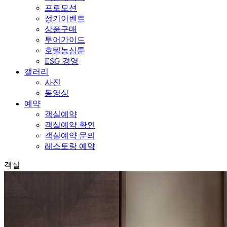
프로모션
정기이벤트
상품구매
투어가이드
호텔농심툰
ESG 경영
갤러리
사진
동영상
예약
객실예약
객실예약 확인
객실예약 문의
레스토랑 예약
객실