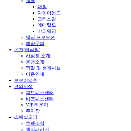
웨딩
대청
다이아몬드
크리스탈
에메랄드
야외웨딩
웨딩 프로모션
예약문의
온천(허심청)
허심청 소개
온천소개
찜질 및 휴게시설
이용안내
브로이맥주
편의시설
피트니스센터
비즈니스센터
VIP 라운지
주차장
스페셜오퍼
호텔소식
객실패키지