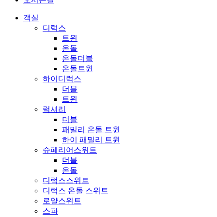
객실
디럭스
트윈
온돌
온돌더블
온돌트윈
하이디럭스
더블
트윈
럭셔리
더블
패밀리 온돌 트윈
하이 패밀리 트윈
슈페리어스위트
더블
온돌
디럭스스위트
디럭스 온돌 스위트
로얄스위트
스파