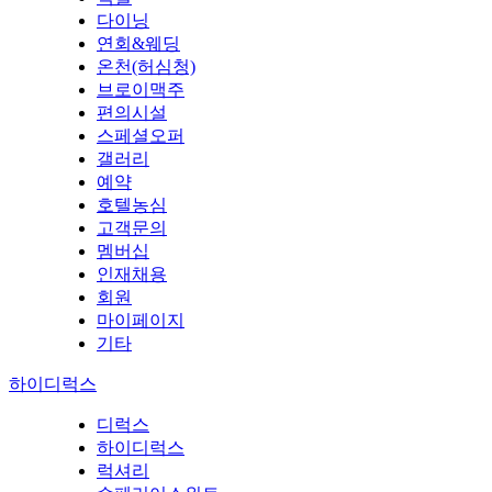
다이닝
연회&웨딩
온천(허심청)
브로이맥주
편의시설
스페셜오퍼
갤러리
예약
호텔농심
고객문의
멤버십
인재채용
회원
마이페이지
기타
하이디럭스
디럭스
하이디럭스
럭셔리