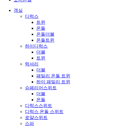
객실
디럭스
트윈
온돌
온돌더블
온돌트윈
하이디럭스
더블
트윈
럭셔리
더블
패밀리 온돌 트윈
하이 패밀리 트윈
슈페리어스위트
더블
온돌
디럭스스위트
디럭스 온돌 스위트
로얄스위트
스파