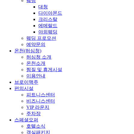
웨딩
대청
다이아몬드
크리스탈
에메랄드
야외웨딩
웨딩 프로모션
예약문의
온천(허심청)
허심청 소개
온천소개
찜질 및 휴게시설
이용안내
브로이맥주
편의시설
피트니스센터
비즈니스센터
VIP 라운지
주차장
스페셜오퍼
호텔소식
객실패키지