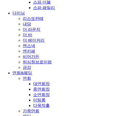
스파 더블
스파 패밀리
다이닝
리스또란떼
내당
더 라운지
더 바
더 베이커리
엔스낵
엔카페
비어가든
허심청브로이펍
금강
연회&웨딩
연회
대연회장
중연회장
소연회장
미팅룸
다목적홀
가족연회