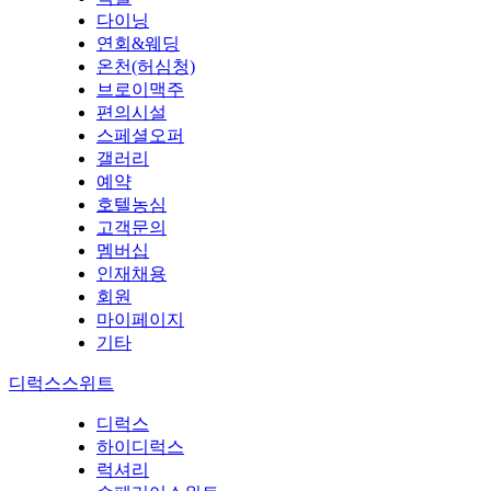
다이닝
연회&웨딩
온천(허심청)
브로이맥주
편의시설
스페셜오퍼
갤러리
예약
호텔농심
고객문의
멤버십
인재채용
회원
마이페이지
기타
디럭스스위트
디럭스
하이디럭스
럭셔리