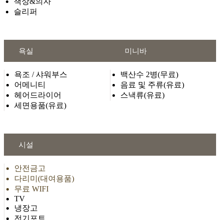
책상&의자
슬리퍼
욕실
미니바
욕조 / 샤워부스
백산수 2병(무료)
어메니티
음료 및 주류(유료)
헤어드라이어
스낵류(유료)
세면용품(유료)
시설
안전금고
다리미(대여용품)
무료 WIFI
TV
냉장고
전기포트