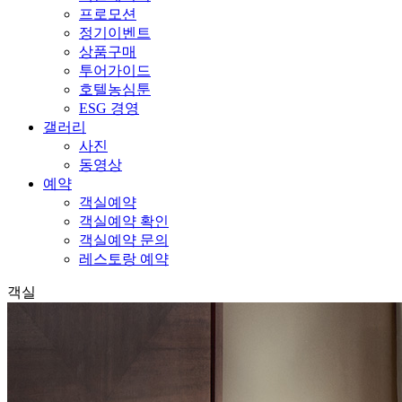
프로모션
정기이벤트
상품구매
투어가이드
호텔농심툰
ESG 경영
갤러리
사진
동영상
예약
객실예약
객실예약 확인
객실예약 문의
레스토랑 예약
객실