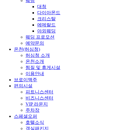
웨딩
대청
다이아몬드
크리스탈
에메랄드
야외웨딩
웨딩 프로모션
예약문의
온천(허심청)
허심청 소개
온천소개
찜질 및 휴게시설
이용안내
브로이맥주
편의시설
피트니스센터
비즈니스센터
VIP 라운지
주차장
스페셜오퍼
호텔소식
객실패키지