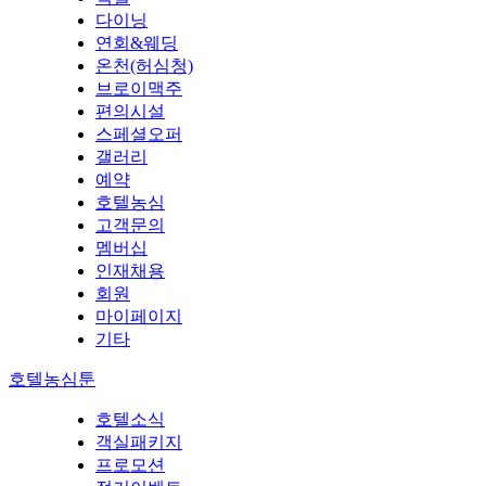
다이닝
연회&웨딩
온천(허심청)
브로이맥주
편의시설
스페셜오퍼
갤러리
예약
호텔농심
고객문의
멤버십
인재채용
회원
마이페이지
기타
호텔농심툰
호텔소식
객실패키지
프로모션