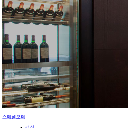
스페셜오퍼
객실