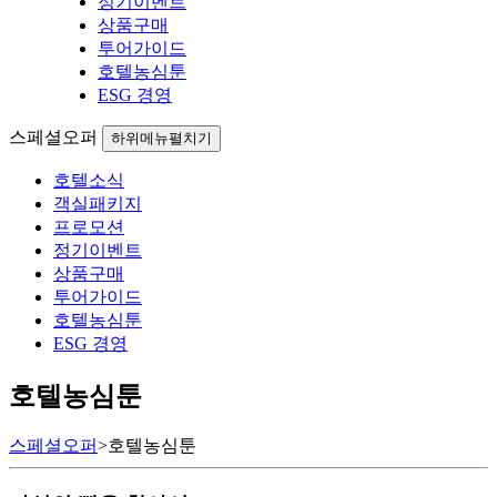
정기이벤트
상품구매
투어가이드
호텔농심툰
ESG 경영
스페셜오퍼
하위메뉴펼치기
호텔소식
객실패키지
프로모션
정기이벤트
상품구매
투어가이드
호텔농심툰
ESG 경영
호텔농심툰
스페셜오퍼
>
호텔농심툰