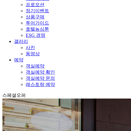
프로모션
정기이벤트
상품구매
투어가이드
호텔농심툰
ESG 경영
갤러리
사진
동영상
예약
객실예약
객실예약 확인
객실예약 문의
레스토랑 예약
스페셜오퍼