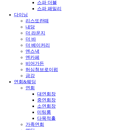
스파 더블
스파 패밀리
다이닝
리스또란떼
내당
더 라운지
더 바
더 베이커리
엔스낵
엔카페
비어가든
허심청브로이펍
금강
연회&웨딩
연회
대연회장
중연회장
소연회장
미팅룸
다목적홀
가족연회