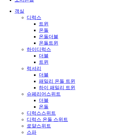
객실
디럭스
트윈
온돌
온돌더블
온돌트윈
하이디럭스
더블
트윈
럭셔리
더블
패밀리 온돌 트윈
하이 패밀리 트윈
슈페리어스위트
더블
온돌
디럭스스위트
디럭스 온돌 스위트
로얄스위트
스파