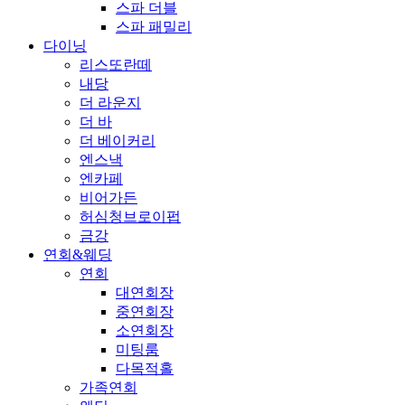
스파 더블
스파 패밀리
다이닝
리스또란떼
내당
더 라운지
더 바
더 베이커리
엔스낵
엔카페
비어가든
허심청브로이펍
금강
연회&웨딩
연회
대연회장
중연회장
소연회장
미팅룸
다목적홀
가족연회