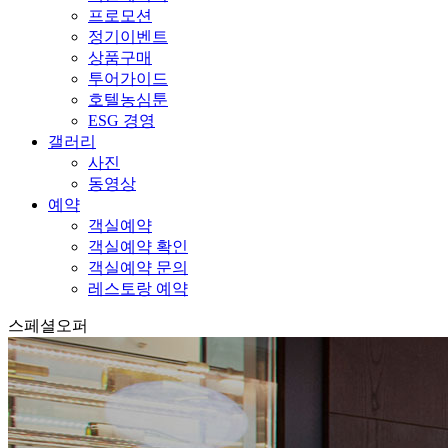
프로모션
정기이벤트
상품구매
투어가이드
호텔농심툰
ESG 경영
갤러리
사진
동영상
예약
객실예약
객실예약 확인
객실예약 문의
레스토랑 예약
스페셜오퍼