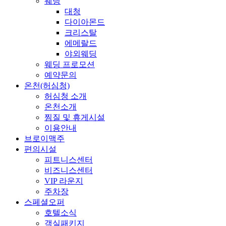
웨딩
대청
다이아몬드
크리스탈
에메랄드
야외웨딩
웨딩 프로모션
예약문의
온천(허심청)
허심청 소개
온천소개
찜질 및 휴게시설
이용안내
브로이맥주
편의시설
피트니스센터
비즈니스센터
VIP 라운지
주차장
스페셜오퍼
호텔소식
객실패키지