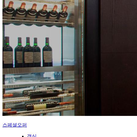
스페셜오퍼
객실