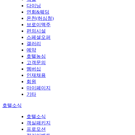
다이닝
연회&웨딩
온천(허심청)
브로이맥주
편의시설
스페셜오퍼
갤러리
예약
호텔농심
고객문의
멤버십
인재채용
회원
마이페이지
기타
호텔소식
호텔소식
객실패키지
프로모션