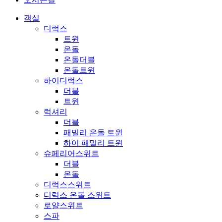
객실
디럭스
트윈
온돌
온돌더블
온돌트윈
하이디럭스
더블
트윈
럭셔리
더블
패밀리 온돌 트윈
하이 패밀리 트윈
슈페리어스위트
더블
온돌
디럭스스위트
디럭스 온돌 스위트
로얄스위트
스파