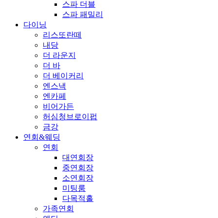
스파 더블
스파 패밀리
다이닝
리스또란떼
내당
더 라운지
더 바
더 베이커리
엔스낵
엔카페
비어가든
허심청브로이펍
금강
연회&웨딩
연회
대연회장
중연회장
소연회장
미팅룸
다목적홀
가족연회