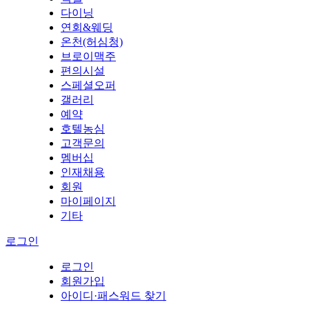
다이닝
연회&웨딩
온천(허심청)
브로이맥주
편의시설
스페셜오퍼
갤러리
예약
호텔농심
고객문의
멤버십
인재채용
회원
마이페이지
기타
로그인
로그인
회원가입
아이디·패스워드 찾기