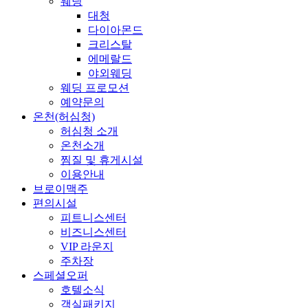
웨딩
대청
다이아몬드
크리스탈
에메랄드
야외웨딩
웨딩 프로모션
예약문의
온천(허심청)
허심청 소개
온천소개
찜질 및 휴게시설
이용안내
브로이맥주
편의시설
피트니스센터
비즈니스센터
VIP 라운지
주차장
스페셜오퍼
호텔소식
객실패키지