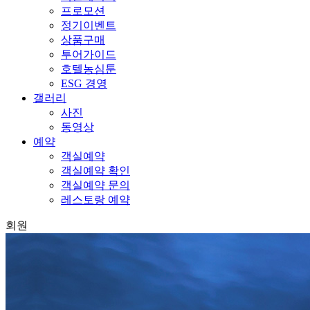
프로모션
정기이벤트
상품구매
투어가이드
호텔농심툰
ESG 경영
갤러리
사진
동영상
예약
객실예약
객실예약 확인
객실예약 문의
레스토랑 예약
회원