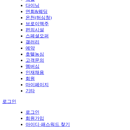
다이닝
연회&웨딩
온천(허심청)
브로이맥주
편의시설
스페셜오퍼
갤러리
예약
호텔농심
고객문의
멤버십
인재채용
회원
마이페이지
기타
로그인
로그인
회원가입
아이디·패스워드 찾기