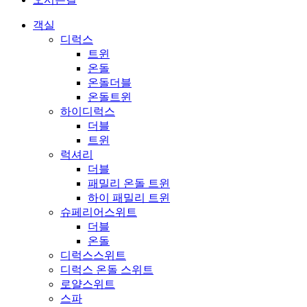
객실
디럭스
트윈
온돌
온돌더블
온돌트윈
하이디럭스
더블
트윈
럭셔리
더블
패밀리 온돌 트윈
하이 패밀리 트윈
슈페리어스위트
더블
온돌
디럭스스위트
디럭스 온돌 스위트
로얄스위트
스파