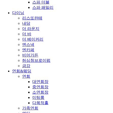
스파 더블
스파 패밀리
다이닝
리스또란떼
내당
더 라운지
더 바
더 베이커리
엔스낵
엔카페
비어가든
허심청브로이펍
금강
연회&웨딩
연회
대연회장
중연회장
소연회장
미팅룸
다목적홀
가족연회