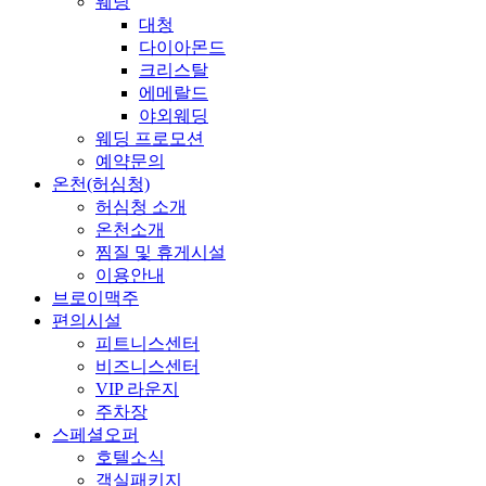
웨딩
대청
다이아몬드
크리스탈
에메랄드
야외웨딩
웨딩 프로모션
예약문의
온천(허심청)
허심청 소개
온천소개
찜질 및 휴게시설
이용안내
브로이맥주
편의시설
피트니스센터
비즈니스센터
VIP 라운지
주차장
스페셜오퍼
호텔소식
객실패키지