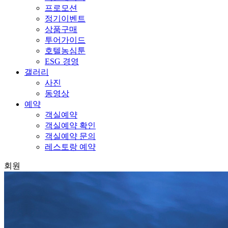
프로모션
정기이벤트
상품구매
투어가이드
호텔농심툰
ESG 경영
갤러리
사진
동영상
예약
객실예약
객실예약 확인
객실예약 문의
레스토랑 예약
회원