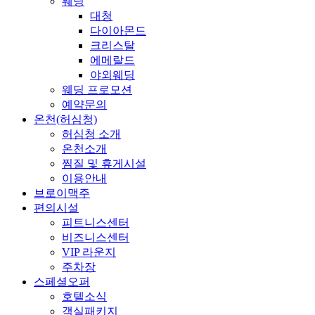
웨딩
대청
다이아몬드
크리스탈
에메랄드
야외웨딩
웨딩 프로모션
예약문의
온천(허심청)
허심청 소개
온천소개
찜질 및 휴게시설
이용안내
브로이맥주
편의시설
피트니스센터
비즈니스센터
VIP 라운지
주차장
스페셜오퍼
호텔소식
객실패키지