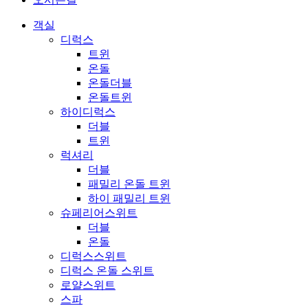
객실
디럭스
트윈
온돌
온돌더블
온돌트윈
하이디럭스
더블
트윈
럭셔리
더블
패밀리 온돌 트윈
하이 패밀리 트윈
슈페리어스위트
더블
온돌
디럭스스위트
디럭스 온돌 스위트
로얄스위트
스파