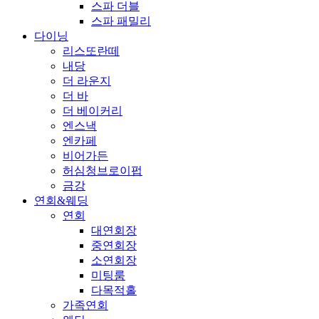
스파 더블
스파 패밀리
다이닝
리스또란떼
내당
더 라운지
더 바
더 베이커리
엔스낵
엔카페
비어가든
허심청브로이펍
금강
연회&웨딩
연회
대연회장
중연회장
소연회장
미팅룸
다목적홀
가족연회