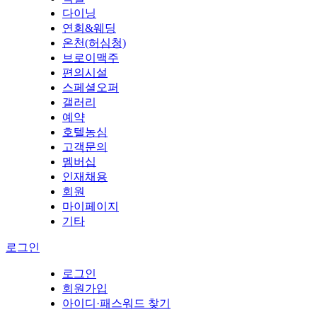
다이닝
연회&웨딩
온천(허심청)
브로이맥주
편의시설
스페셜오퍼
갤러리
예약
호텔농심
고객문의
멤버십
인재채용
회원
마이페이지
기타
로그인
로그인
회원가입
아이디·패스워드 찾기