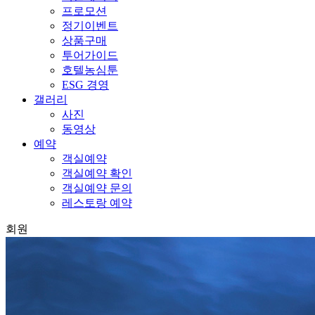
프로모션
정기이벤트
상품구매
투어가이드
호텔농심툰
ESG 경영
갤러리
사진
동영상
예약
객실예약
객실예약 확인
객실예약 문의
레스토랑 예약
회원