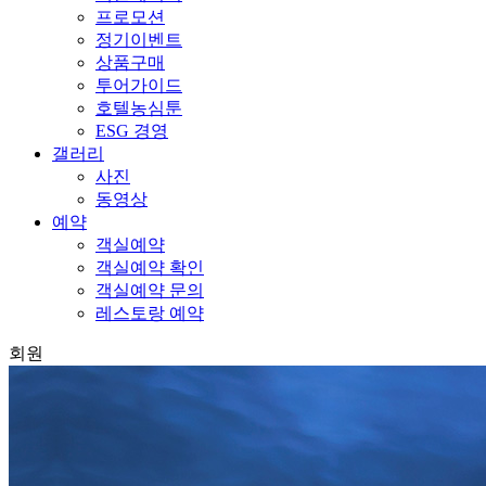
프로모션
정기이벤트
상품구매
투어가이드
호텔농심툰
ESG 경영
갤러리
사진
동영상
예약
객실예약
객실예약 확인
객실예약 문의
레스토랑 예약
회원