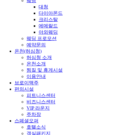
웨딩
대청
다이아몬드
크리스탈
에메랄드
야외웨딩
웨딩 프로모션
예약문의
온천(허심청)
허심청 소개
온천소개
찜질 및 휴게시설
이용안내
브로이맥주
편의시설
피트니스센터
비즈니스센터
VIP 라운지
주차장
스페셜오퍼
호텔소식
객실패키지