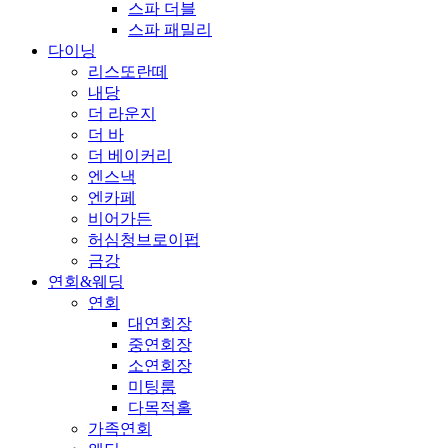
스파 더블
스파 패밀리
다이닝
리스또란떼
내당
더 라운지
더 바
더 베이커리
엔스낵
엔카페
비어가든
허심청브로이펍
금강
연회&웨딩
연회
대연회장
중연회장
소연회장
미팅룸
다목적홀
가족연회