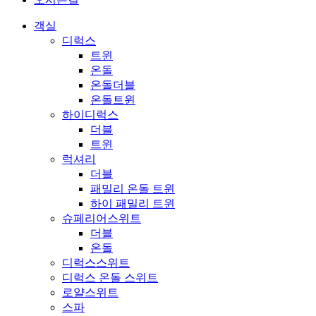
객실
디럭스
트윈
온돌
온돌더블
온돌트윈
하이디럭스
더블
트윈
럭셔리
더블
패밀리 온돌 트윈
하이 패밀리 트윈
슈페리어스위트
더블
온돌
디럭스스위트
디럭스 온돌 스위트
로얄스위트
스파