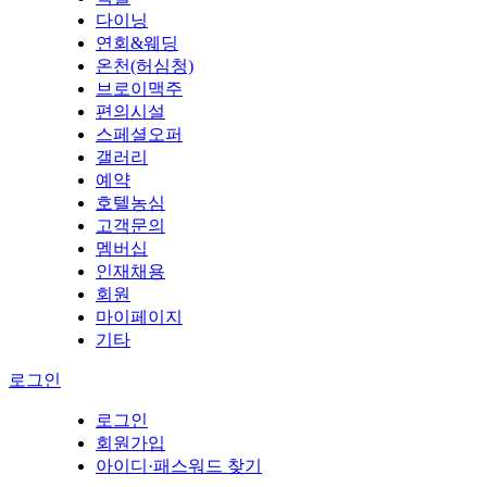
다이닝
연회&웨딩
온천(허심청)
브로이맥주
편의시설
스페셜오퍼
갤러리
예약
호텔농심
고객문의
멤버십
인재채용
회원
마이페이지
기타
로그인
로그인
회원가입
아이디·패스워드 찾기