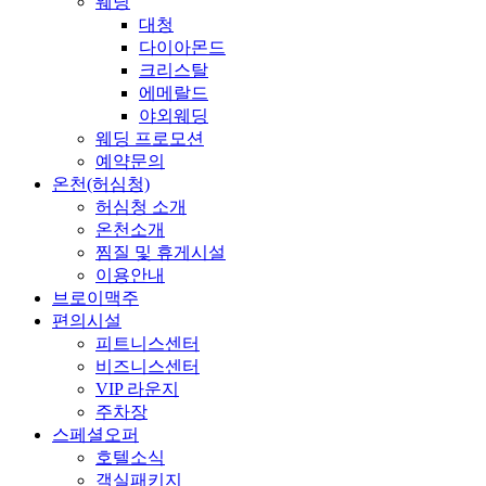
웨딩
대청
다이아몬드
크리스탈
에메랄드
야외웨딩
웨딩 프로모션
예약문의
온천(허심청)
허심청 소개
온천소개
찜질 및 휴게시설
이용안내
브로이맥주
편의시설
피트니스센터
비즈니스센터
VIP 라운지
주차장
스페셜오퍼
호텔소식
객실패키지