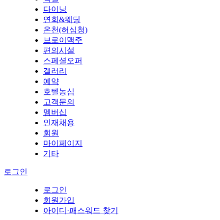
다이닝
연회&웨딩
온천(허심청)
브로이맥주
편의시설
스페셜오퍼
갤러리
예약
호텔농심
고객문의
멤버십
인재채용
회원
마이페이지
기타
로그인
로그인
회원가입
아이디·패스워드 찾기