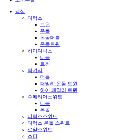
객실
디럭스
트윈
온돌
온돌더블
온돌트윈
하이디럭스
더블
트윈
럭셔리
더블
패밀리 온돌 트윈
하이 패밀리 트윈
슈페리어스위트
더블
온돌
디럭스스위트
디럭스 온돌 스위트
로얄스위트
스파