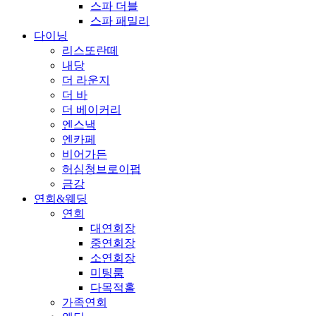
스파 더블
스파 패밀리
다이닝
리스또란떼
내당
더 라운지
더 바
더 베이커리
엔스낵
엔카페
비어가든
허심청브로이펍
금강
연회&웨딩
연회
대연회장
중연회장
소연회장
미팅룸
다목적홀
가족연회