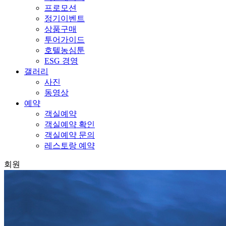
프로모션
정기이벤트
상품구매
투어가이드
호텔농심툰
ESG 경영
갤러리
사진
동영상
예약
객실예약
객실예약 확인
객실예약 문의
레스토랑 예약
회원