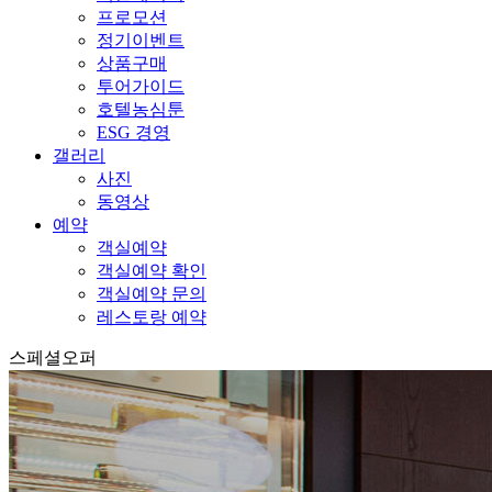
프로모션
정기이벤트
상품구매
투어가이드
호텔농심툰
ESG 경영
갤러리
사진
동영상
예약
객실예약
객실예약 확인
객실예약 문의
레스토랑 예약
스페셜오퍼