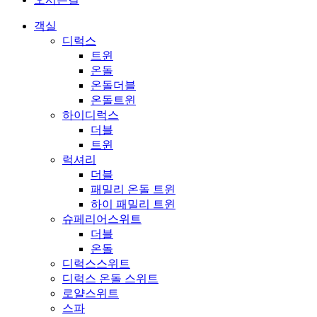
객실
디럭스
트윈
온돌
온돌더블
온돌트윈
하이디럭스
더블
트윈
럭셔리
더블
패밀리 온돌 트윈
하이 패밀리 트윈
슈페리어스위트
더블
온돌
디럭스스위트
디럭스 온돌 스위트
로얄스위트
스파