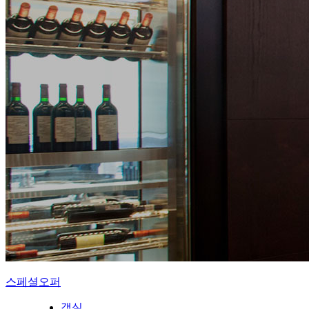
스페셜오퍼
객실