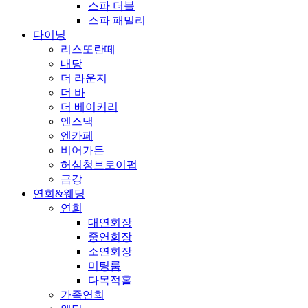
스파 더블
스파 패밀리
다이닝
리스또란떼
내당
더 라운지
더 바
더 베이커리
엔스낵
엔카페
비어가든
허심청브로이펍
금강
연회&웨딩
연회
대연회장
중연회장
소연회장
미팅룸
다목적홀
가족연회