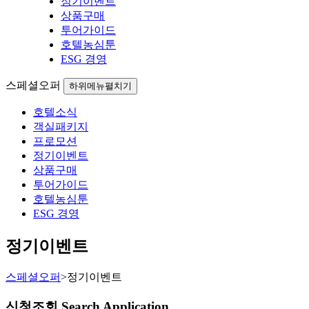
정기이벤트
상품구매
투어가이드
호텔농심툰
ESG 경영
스페셜오퍼
하위메뉴펼치기
호텔소식
객실패키지
프로모션
정기이벤트
상품구매
투어가이드
호텔농심툰
ESG 경영
정기이벤트
스페셜오퍼
>
정기이벤트
신청조회 Search Application