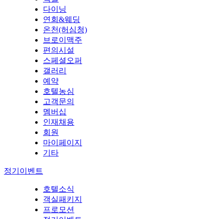
다이닝
연회&웨딩
온천(허심청)
브로이맥주
편의시설
스페셜오퍼
갤러리
예약
호텔농심
고객문의
멤버십
인재채용
회원
마이페이지
기타
정기이벤트
호텔소식
객실패키지
프로모션