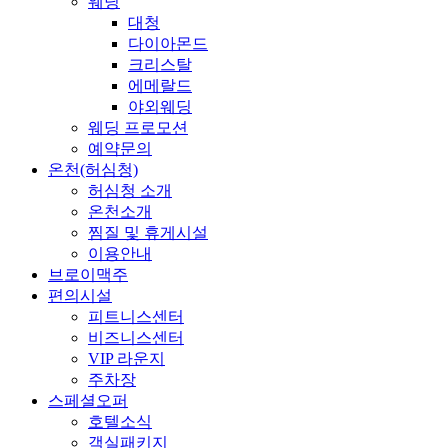
웨딩
대청
다이아몬드
크리스탈
에메랄드
야외웨딩
웨딩 프로모션
예약문의
온천(허심청)
허심청 소개
온천소개
찜질 및 휴게시설
이용안내
브로이맥주
편의시설
피트니스센터
비즈니스센터
VIP 라운지
주차장
스페셜오퍼
호텔소식
객실패키지