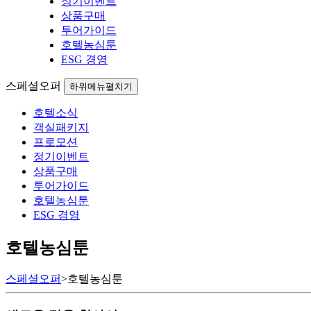
정기이벤트
상품구매
투어가이드
호텔농심툰
ESG 경영
스페셜오퍼
하위메뉴펼치기
호텔소식
객실패키지
프로모션
정기이벤트
상품구매
투어가이드
호텔농심툰
ESG 경영
호텔농심툰
스페셜오퍼
>
호텔농심툰