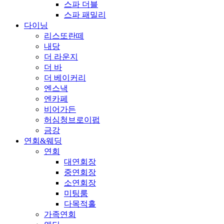
스파 더블
스파 패밀리
다이닝
리스또란떼
내당
더 라운지
더 바
더 베이커리
엔스낵
엔카페
비어가든
허심청브로이펍
금강
연회&웨딩
연회
대연회장
중연회장
소연회장
미팅룸
다목적홀
가족연회