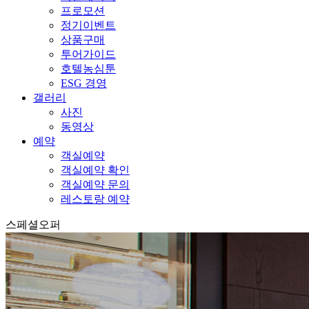
프로모션
정기이벤트
상품구매
투어가이드
호텔농심툰
ESG 경영
갤러리
사진
동영상
예약
객실예약
객실예약 확인
객실예약 문의
레스토랑 예약
스페셜오퍼