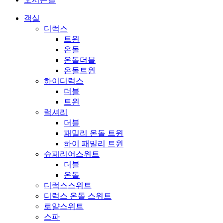
객실
디럭스
트윈
온돌
온돌더블
온돌트윈
하이디럭스
더블
트윈
럭셔리
더블
패밀리 온돌 트윈
하이 패밀리 트윈
슈페리어스위트
더블
온돌
디럭스스위트
디럭스 온돌 스위트
로얄스위트
스파