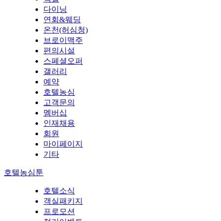
다이닝
연회&웨딩
온천(허심청)
브로이맥주
편의시설
스페셜오퍼
갤러리
예약
호텔농심
고객문의
멤버십
인재채용
회원
마이페이지
기타
호텔농심툰
호텔소식
객실패키지
프로모션