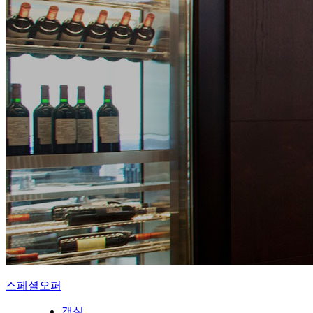
스페셜오퍼
객실