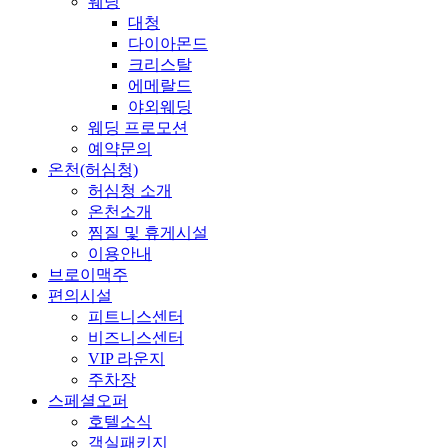
웨딩
대청
다이아몬드
크리스탈
에메랄드
야외웨딩
웨딩 프로모션
예약문의
온천(허심청)
허심청 소개
온천소개
찜질 및 휴게시설
이용안내
브로이맥주
편의시설
피트니스센터
비즈니스센터
VIP 라운지
주차장
스페셜오퍼
호텔소식
객실패키지