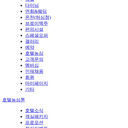
다이닝
연회&웨딩
온천(허심청)
브로이맥주
편의시설
스페셜오퍼
갤러리
예약
호텔농심
고객문의
멤버십
인재채용
회원
마이페이지
기타
호텔농심툰
호텔소식
객실패키지
프로모션