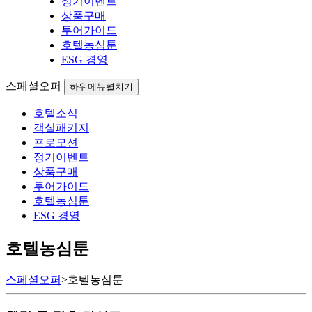
정기이벤트
상품구매
투어가이드
호텔농심툰
ESG 경영
스페셜오퍼
하위메뉴펼치기
호텔소식
객실패키지
프로모션
정기이벤트
상품구매
투어가이드
호텔농심툰
ESG 경영
호텔농심툰
스페셜오퍼
>
호텔농심툰