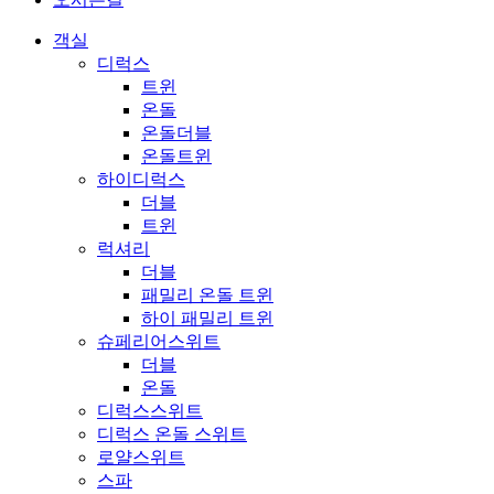
객실
디럭스
트윈
온돌
온돌더블
온돌트윈
하이디럭스
더블
트윈
럭셔리
더블
패밀리 온돌 트윈
하이 패밀리 트윈
슈페리어스위트
더블
온돌
디럭스스위트
디럭스 온돌 스위트
로얄스위트
스파