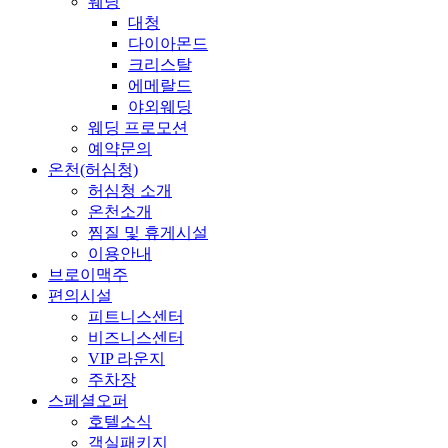
웨딩
대청
다이아몬드
크리스탈
에메랄드
야외웨딩
웨딩 프로모션
예약문의
온천(허심청)
허심청 소개
온천소개
찜질 및 휴게시설
이용안내
브로이맥주
편의시설
피트니스센터
비즈니스센터
VIP 라운지
주차장
스페셜오퍼
호텔소식
객실패키지