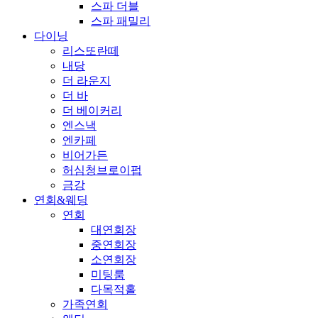
스파 더블
스파 패밀리
다이닝
리스또란떼
내당
더 라운지
더 바
더 베이커리
엔스낵
엔카페
비어가든
허심청브로이펍
금강
연회&웨딩
연회
대연회장
중연회장
소연회장
미팅룸
다목적홀
가족연회