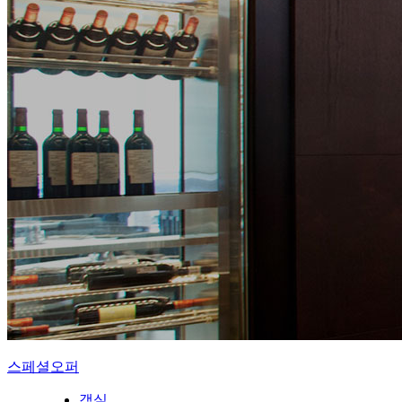
스페셜오퍼
객실