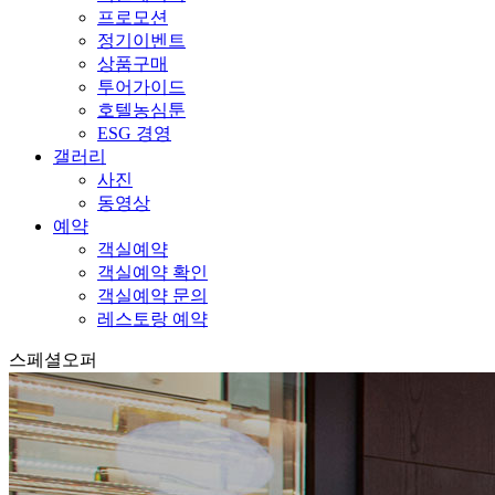
프로모션
정기이벤트
상품구매
투어가이드
호텔농심툰
ESG 경영
갤러리
사진
동영상
예약
객실예약
객실예약 확인
객실예약 문의
레스토랑 예약
스페셜오퍼