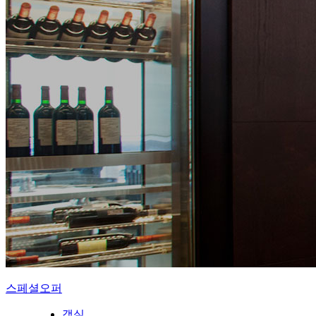
스페셜오퍼
객실