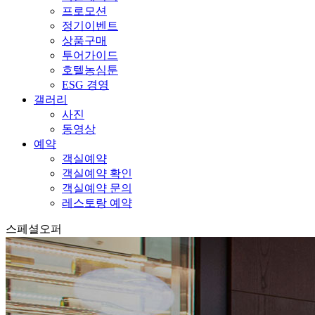
프로모션
정기이벤트
상품구매
투어가이드
호텔농심툰
ESG 경영
갤러리
사진
동영상
예약
객실예약
객실예약 확인
객실예약 문의
레스토랑 예약
스페셜오퍼