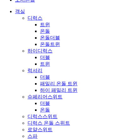
객실
디럭스
트윈
온돌
온돌더블
온돌트윈
하이디럭스
더블
트윈
럭셔리
더블
패밀리 온돌 트윈
하이 패밀리 트윈
슈페리어스위트
더블
온돌
디럭스스위트
디럭스 온돌 스위트
로얄스위트
스파