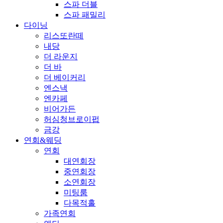
스파 더블
스파 패밀리
다이닝
리스또란떼
내당
더 라운지
더 바
더 베이커리
엔스낵
엔카페
비어가든
허심청브로이펍
금강
연회&웨딩
연회
대연회장
중연회장
소연회장
미팅룸
다목적홀
가족연회