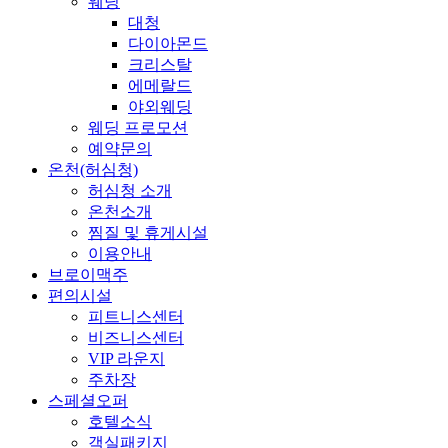
웨딩
대청
다이아몬드
크리스탈
에메랄드
야외웨딩
웨딩 프로모션
예약문의
온천(허심청)
허심청 소개
온천소개
찜질 및 휴게시설
이용안내
브로이맥주
편의시설
피트니스센터
비즈니스센터
VIP 라운지
주차장
스페셜오퍼
호텔소식
객실패키지