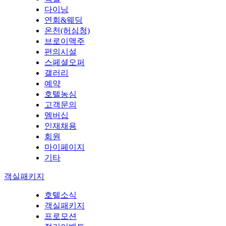
다이닝
연회&웨딩
온천(허심청)
브로이맥주
편의시설
스페셜오퍼
갤러리
예약
호텔농심
고객문의
멤버십
인재채용
회원
마이페이지
기타
객실패키지
호텔소식
객실패키지
프로모션