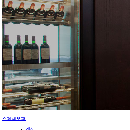
스페셜오퍼
객실