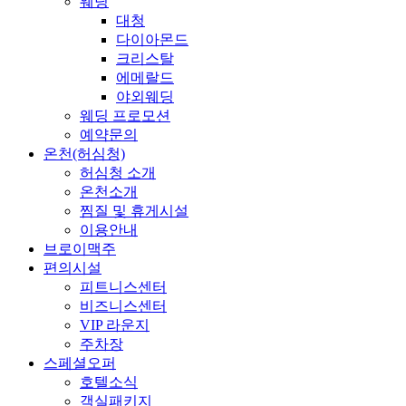
웨딩
대청
다이아몬드
크리스탈
에메랄드
야외웨딩
웨딩 프로모션
예약문의
온천(허심청)
허심청 소개
온천소개
찜질 및 휴게시설
이용안내
브로이맥주
편의시설
피트니스센터
비즈니스센터
VIP 라운지
주차장
스페셜오퍼
호텔소식
객실패키지