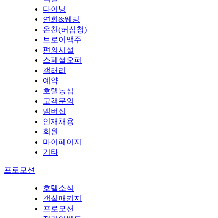
다이닝
연회&웨딩
온천(허심청)
브로이맥주
편의시설
스페셜오퍼
갤러리
예약
호텔농심
고객문의
멤버십
인재채용
회원
마이페이지
기타
프로모션
호텔소식
객실패키지
프로모션