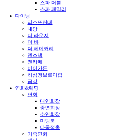
스파 더블
스파 패밀리
다이닝
리스또란떼
내당
더 라운지
더 바
더 베이커리
엔스낵
엔카페
비어가든
허심청브로이펍
금강
연회&웨딩
연회
대연회장
중연회장
소연회장
미팅룸
다목적홀
가족연회