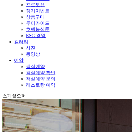
프로모션
정기이벤트
상품구매
투어가이드
호텔농심툰
ESG 경영
갤러리
사진
동영상
예약
객실예약
객실예약 확인
객실예약 문의
레스토랑 예약
스페셜오퍼