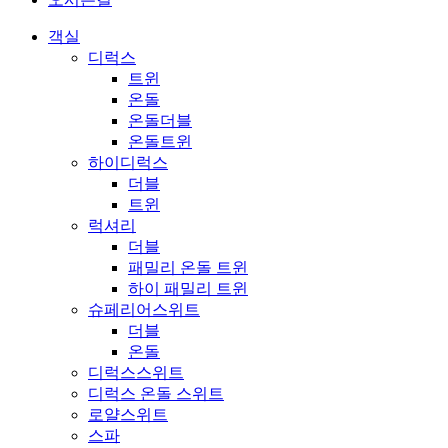
객실
디럭스
트윈
온돌
온돌더블
온돌트윈
하이디럭스
더블
트윈
럭셔리
더블
패밀리 온돌 트윈
하이 패밀리 트윈
슈페리어스위트
더블
온돌
디럭스스위트
디럭스 온돌 스위트
로얄스위트
스파