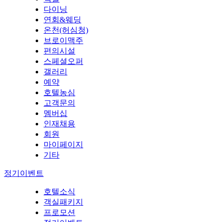
다이닝
연회&웨딩
온천(허심청)
브로이맥주
편의시설
스페셜오퍼
갤러리
예약
호텔농심
고객문의
멤버십
인재채용
회원
마이페이지
기타
정기이벤트
호텔소식
객실패키지
프로모션