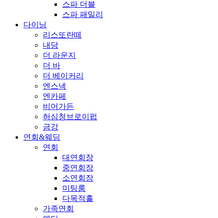
스파 더블
스파 패밀리
다이닝
리스또란떼
내당
더 라운지
더 바
더 베이커리
엔스낵
엔카페
비어가든
허심청브로이펍
금강
연회&웨딩
연회
대연회장
중연회장
소연회장
미팅룸
다목적홀
가족연회