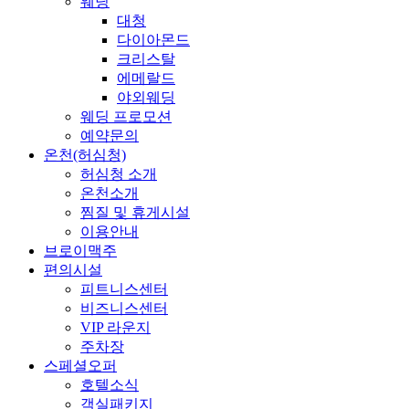
웨딩
대청
다이아몬드
크리스탈
에메랄드
야외웨딩
웨딩 프로모션
예약문의
온천(허심청)
허심청 소개
온천소개
찜질 및 휴게시설
이용안내
브로이맥주
편의시설
피트니스센터
비즈니스센터
VIP 라운지
주차장
스페셜오퍼
호텔소식
객실패키지