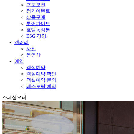
프로모션
정기이벤트
상품구매
투어가이드
호텔농심툰
ESG 경영
갤러리
사진
동영상
예약
객실예약
객실예약 확인
객실예약 문의
레스토랑 예약
스페셜오퍼