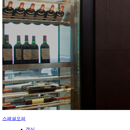
스페셜오퍼
객실