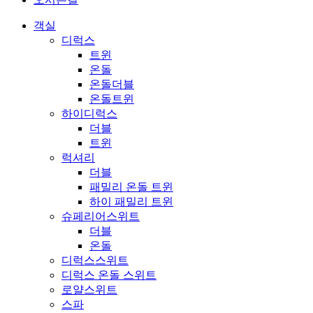
객실
디럭스
트윈
온돌
온돌더블
온돌트윈
하이디럭스
더블
트윈
럭셔리
더블
패밀리 온돌 트윈
하이 패밀리 트윈
슈페리어스위트
더블
온돌
디럭스스위트
디럭스 온돌 스위트
로얄스위트
스파