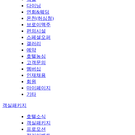
다이닝
연회&웨딩
온천(허심청)
브로이맥주
편의시설
스페셜오퍼
갤러리
예약
호텔농심
고객문의
멤버십
인재채용
회원
마이페이지
기타
객실패키지
호텔소식
객실패키지
프로모션