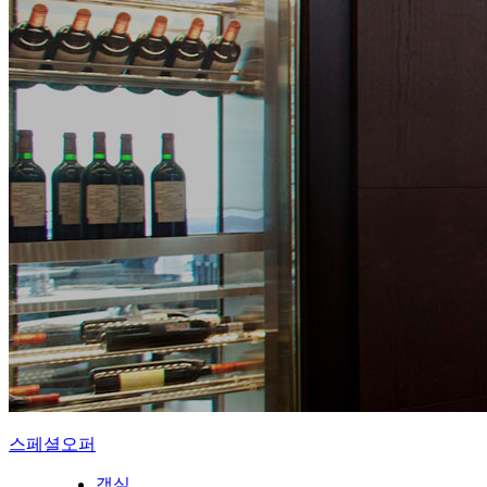
스페셜오퍼
객실