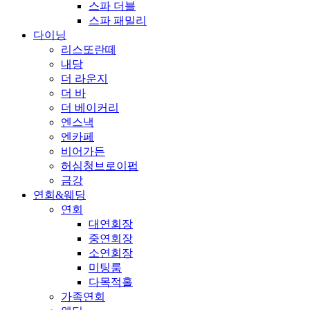
스파 더블
스파 패밀리
다이닝
리스또란떼
내당
더 라운지
더 바
더 베이커리
엔스낵
엔카페
비어가든
허심청브로이펍
금강
연회&웨딩
연회
대연회장
중연회장
소연회장
미팅룸
다목적홀
가족연회