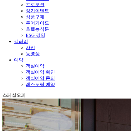
프로모션
정기이벤트
상품구매
투어가이드
호텔농심툰
ESG 경영
갤러리
사진
동영상
예약
객실예약
객실예약 확인
객실예약 문의
레스토랑 예약
스페셜오퍼