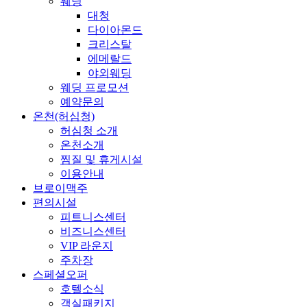
웨딩
대청
다이아몬드
크리스탈
에메랄드
야외웨딩
웨딩 프로모션
예약문의
온천(허심청)
허심청 소개
온천소개
찜질 및 휴게시설
이용안내
브로이맥주
편의시설
피트니스센터
비즈니스센터
VIP 라운지
주차장
스페셜오퍼
호텔소식
객실패키지