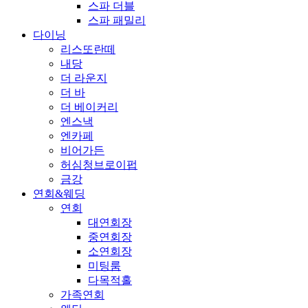
스파 더블
스파 패밀리
다이닝
리스또란떼
내당
더 라운지
더 바
더 베이커리
엔스낵
엔카페
비어가든
허심청브로이펍
금강
연회&웨딩
연회
대연회장
중연회장
소연회장
미팅룸
다목적홀
가족연회