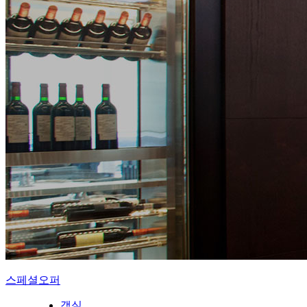
스페셜오퍼
객실