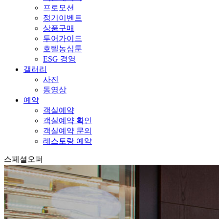
프로모션
정기이벤트
상품구매
투어가이드
호텔농심툰
ESG 경영
갤러리
사진
동영상
예약
객실예약
객실예약 확인
객실예약 문의
레스토랑 예약
스페셜오퍼