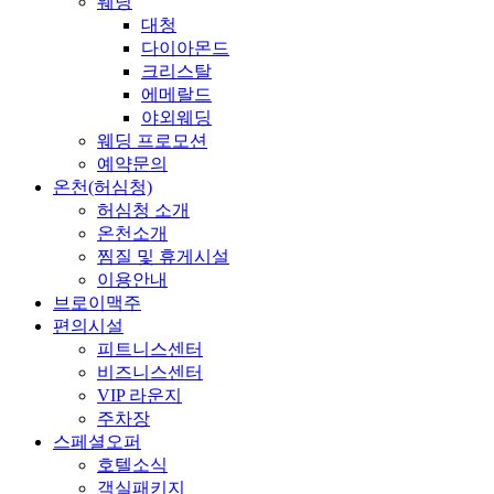
웨딩
대청
다이아몬드
크리스탈
에메랄드
야외웨딩
웨딩 프로모션
예약문의
온천(허심청)
허심청 소개
온천소개
찜질 및 휴게시설
이용안내
브로이맥주
편의시설
피트니스센터
비즈니스센터
VIP 라운지
주차장
스페셜오퍼
호텔소식
객실패키지