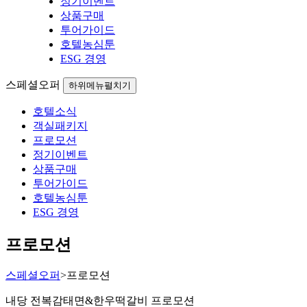
정기이벤트
상품구매
투어가이드
호텔농심툰
ESG 경영
스페셜오퍼
하위메뉴펼치기
호텔소식
객실패키지
프로모션
정기이벤트
상품구매
투어가이드
호텔농심툰
ESG 경영
프로모션
스페셜오퍼
>
프로모션
내당 전복감태면&한우떡갈비 프로모션