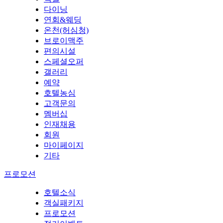
다이닝
연회&웨딩
온천(허심청)
브로이맥주
편의시설
스페셜오퍼
갤러리
예약
호텔농심
고객문의
멤버십
인재채용
회원
마이페이지
기타
프로모션
호텔소식
객실패키지
프로모션