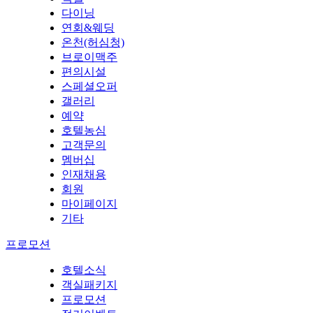
다이닝
연회&웨딩
온천(허심청)
브로이맥주
편의시설
스페셜오퍼
갤러리
예약
호텔농심
고객문의
멤버십
인재채용
회원
마이페이지
기타
프로모션
호텔소식
객실패키지
프로모션