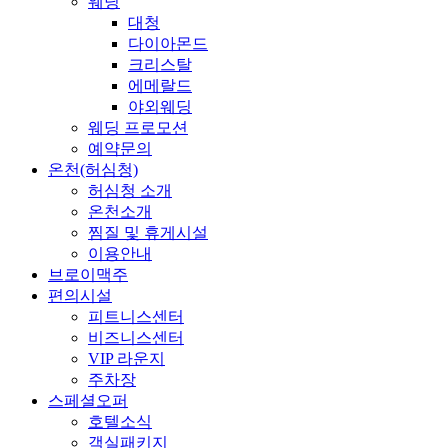
웨딩
대청
다이아몬드
크리스탈
에메랄드
야외웨딩
웨딩 프로모션
예약문의
온천(허심청)
허심청 소개
온천소개
찜질 및 휴게시설
이용안내
브로이맥주
편의시설
피트니스센터
비즈니스센터
VIP 라운지
주차장
스페셜오퍼
호텔소식
객실패키지