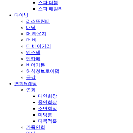
스파 더블
스파 패밀리
다이닝
리스또란떼
내당
더 라운지
더 바
더 베이커리
엔스낵
엔카페
비어가든
허심청브로이펍
금강
연회&웨딩
연회
대연회장
중연회장
소연회장
미팅룸
다목적홀
가족연회