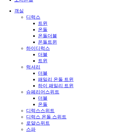
객실
디럭스
트윈
온돌
온돌더블
온돌트윈
하이디럭스
더블
트윈
럭셔리
더블
패밀리 온돌 트윈
하이 패밀리 트윈
슈페리어스위트
더블
온돌
디럭스스위트
디럭스 온돌 스위트
로얄스위트
스파