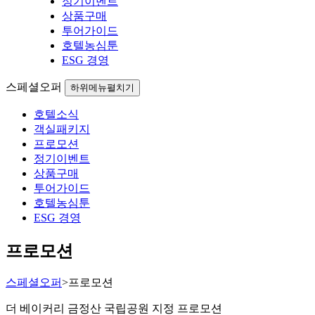
정기이벤트
상품구매
투어가이드
호텔농심툰
ESG 경영
스페셜오퍼
하위메뉴펼치기
호텔소식
객실패키지
프로모션
정기이벤트
상품구매
투어가이드
호텔농심툰
ESG 경영
프로모션
스페셜오퍼
>
프로모션
더 베이커리 금정산 국립공원 지정 프로모션