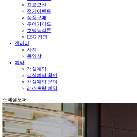
프로모션
정기이벤트
상품구매
투어가이드
호텔농심툰
ESG 경영
갤러리
사진
동영상
예약
객실예약
객실예약 확인
객실예약 문의
레스토랑 예약
스페셜오퍼