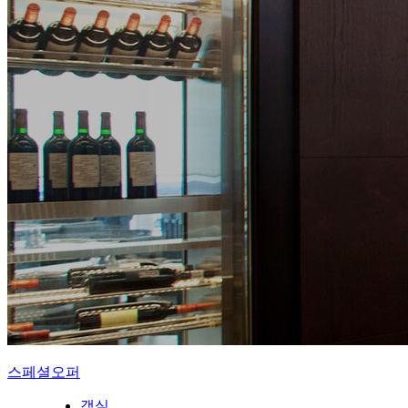
스페셜오퍼
객실