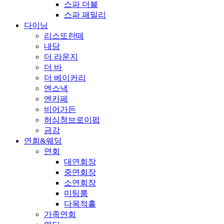
스파 더블
스파 패밀리
다이닝
리스또란떼
내당
더 라운지
더 바
더 베이커리
엔스낵
엔카페
비어가든
허심청브로이펍
금강
연회&웨딩
연회
대연회장
중연회장
소연회장
미팅룸
다목적홀
가족연회