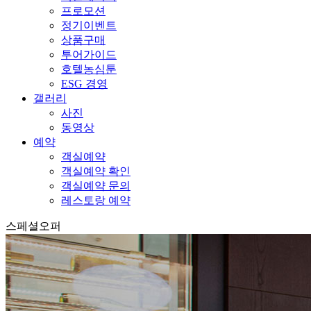
프로모션
정기이벤트
상품구매
투어가이드
호텔농심툰
ESG 경영
갤러리
사진
동영상
예약
객실예약
객실예약 확인
객실예약 문의
레스토랑 예약
스페셜오퍼