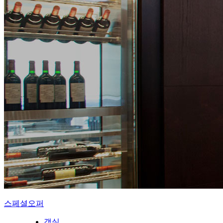
스페셜오퍼
객실