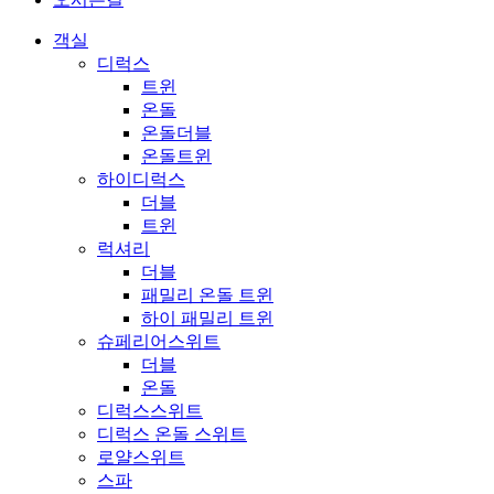
객실
디럭스
트윈
온돌
온돌더블
온돌트윈
하이디럭스
더블
트윈
럭셔리
더블
패밀리 온돌 트윈
하이 패밀리 트윈
슈페리어스위트
더블
온돌
디럭스스위트
디럭스 온돌 스위트
로얄스위트
스파