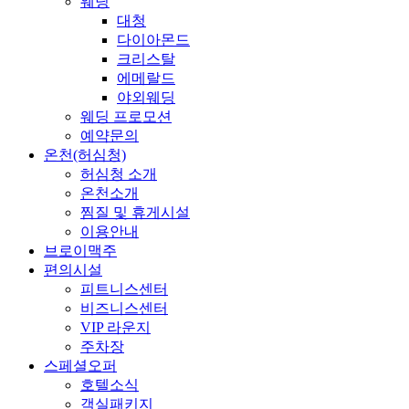
웨딩
대청
다이아몬드
크리스탈
에메랄드
야외웨딩
웨딩 프로모션
예약문의
온천(허심청)
허심청 소개
온천소개
찜질 및 휴게시설
이용안내
브로이맥주
편의시설
피트니스센터
비즈니스센터
VIP 라운지
주차장
스페셜오퍼
호텔소식
객실패키지