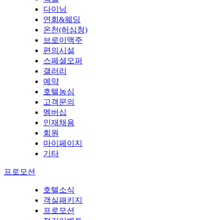
다이닝
연회&웨딩
온천(허심청)
브로이맥주
편의시설
스페셜오퍼
갤러리
예약
호텔농심
고객문의
멤버십
인재채용
회원
마이페이지
기타
프로모션
호텔소식
객실패키지
프로모션